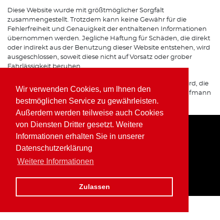
Diese Website wurde mit größtmöglicher Sorgfalt
zusammengestellt. Trotzdem kann keine Gewähr für die
Fehlerfreiheit und Genauigkeit der enthaltenen Informationen
übernommen werden. Jegliche Haftung für Schäden, die direkt
oder indirekt aus der Benutzung dieser Website entstehen, wird
ausgeschlossen, soweit diese nicht auf Vorsatz oder grober
Fahrlässigkeit beruhen.
Sofern von dieser Website auf Internetseiten verwiesen wird, die
Wir verwenden Cookies, um Ihnen den
von Dritten betrieben werden, übernimmt Wolfgang Kaufmann
bestmöglichen Service zu gewährleisten.
keine Verantwortung für deren Inhalte.
Außerdem werden teilweise auch Cookies
von Diensten Dritter gesetzt. Weitere
Informationen erhalten Sie in unserer
Home
Impressum
Datenschutz
Datenschutzerklärung
Weitere Informationen
Zulassen