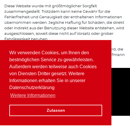
Diese Website wurde mit größtmöglicher Sorgfalt
zusammengestellt. Trotzdem kann keine Gewähr für die
Fehlerfreiheit und Genauigkeit der enthaltenen Informationen
übernommen werden. Jegliche Haftung für Schäden, die direkt
oder indirekt aus der Benutzung dieser Website entstehen, wird
ausgeschlossen, soweit diese nicht auf Vorsatz oder grober
Fahrlässigkeit beruhen.
Sofern von dieser Website auf Internetseiten verwiesen wird, die
Wir verwenden Cookies, um Ihnen den
von Dritten betrieben werden, übernimmt Wolfgang Kaufmann
bestmöglichen Service zu gewährleisten.
keine Verantwortung für deren Inhalte.
Außerdem werden teilweise auch Cookies
von Diensten Dritter gesetzt. Weitere
Informationen erhalten Sie in unserer
Home
Impressum
Datenschutz
Datenschutzerklärung
Weitere Informationen
Zulassen