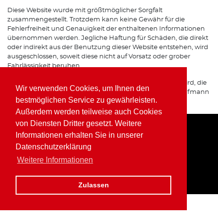
Diese Website wurde mit größtmöglicher Sorgfalt
zusammengestellt. Trotzdem kann keine Gewähr für die
Fehlerfreiheit und Genauigkeit der enthaltenen Informationen
übernommen werden. Jegliche Haftung für Schäden, die direkt
oder indirekt aus der Benutzung dieser Website entstehen, wird
ausgeschlossen, soweit diese nicht auf Vorsatz oder grober
Fahrlässigkeit beruhen.
Sofern von dieser Website auf Internetseiten verwiesen wird, die
Wir verwenden Cookies, um Ihnen den
von Dritten betrieben werden, übernimmt Wolfgang Kaufmann
bestmöglichen Service zu gewährleisten.
keine Verantwortung für deren Inhalte.
Außerdem werden teilweise auch Cookies
von Diensten Dritter gesetzt. Weitere
Informationen erhalten Sie in unserer
Home
Impressum
Datenschutz
Datenschutzerklärung
Weitere Informationen
Zulassen