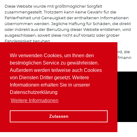
Diese Website wurde mit größtmöglicher Sorgfalt
zusammengestellt. Trotzdem kann keine Gewähr für die
Fehlerfreiheit und Genauigkeit der enthaltenen Informationen
übernommen werden. Jegliche Haftung für Schäden, die direkt
oder indirekt aus der Benutzung dieser Website entstehen, wird
ausgeschlossen, soweit diese nicht auf Vorsatz oder grober
Fahrlässigkeit beruhen.
Sofern von dieser Website auf Internetseiten verwiesen wird, die
Wir verwenden Cookies, um Ihnen den
von Dritten betrieben werden, übernimmt Wolfgang Kaufmann
bestmöglichen Service zu gewährleisten.
keine Verantwortung für deren Inhalte.
Außerdem werden teilweise auch Cookies
von Diensten Dritter gesetzt. Weitere
Informationen erhalten Sie in unserer
Home
Impressum
Datenschutz
Datenschutzerklärung
Weitere Informationen
Zulassen