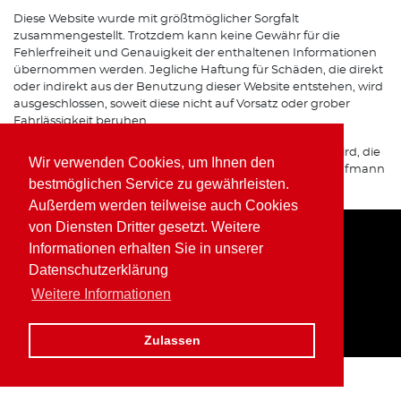
Diese Website wurde mit größtmöglicher Sorgfalt
zusammengestellt. Trotzdem kann keine Gewähr für die
Fehlerfreiheit und Genauigkeit der enthaltenen Informationen
übernommen werden. Jegliche Haftung für Schäden, die direkt
oder indirekt aus der Benutzung dieser Website entstehen, wird
ausgeschlossen, soweit diese nicht auf Vorsatz oder grober
Fahrlässigkeit beruhen.
Sofern von dieser Website auf Internetseiten verwiesen wird, die
Wir verwenden Cookies, um Ihnen den
von Dritten betrieben werden, übernimmt Wolfgang Kaufmann
bestmöglichen Service zu gewährleisten.
keine Verantwortung für deren Inhalte.
Außerdem werden teilweise auch Cookies
von Diensten Dritter gesetzt. Weitere
Informationen erhalten Sie in unserer
Home
Impressum
Datenschutz
Datenschutzerklärung
Weitere Informationen
Zulassen