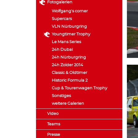
Fotogalerien
Wolfgang's corner
Supercars
VLN Nürburgring
Youngtimer Trophy
Le Mans Series
24h Dubai
24h Nürburgring
24h Zolder 2014
Classic & Oldtimer
Historic Formula 2
Cup & Tourenwagen Trophy
Sonstiges
weitere Galerien
Video
Teams
Presse