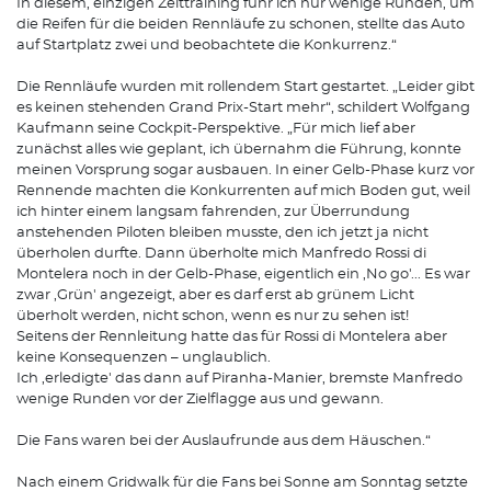
In diesem, einzigen Zeittraining fuhr ich nur wenige Runden, um
die Reifen für die beiden Rennläufe zu schonen, stellte das Auto
auf Startplatz zwei und beobachtete die Konkurrenz.“
Die Rennläufe wurden mit rollendem Start gestartet. „Leider gibt
es keinen stehenden Grand Prix-Start mehr“, schildert Wolfgang
Kaufmann seine Cockpit-Perspektive. „Für mich lief aber
zunächst alles wie geplant, ich übernahm die Führung, konnte
meinen Vorsprung sogar ausbauen. In einer Gelb-Phase kurz vor
Rennende machten die Konkurrenten auf mich Boden gut, weil
ich hinter einem langsam fahrenden, zur Überrundung
anstehenden Piloten bleiben musste, den ich jetzt ja nicht
überholen durfte. Dann überholte mich Manfredo Rossi di
Montelera noch in der Gelb-Phase, eigentlich ein ,No go'... Es war
zwar ,Grün' angezeigt, aber es darf erst ab grünem Licht
überholt werden, nicht schon, wenn es nur zu sehen ist!
Seitens der Rennleitung hatte das für Rossi di Montelera aber
keine Konsequenzen – unglaublich.
Ich ,erledigte' das dann auf Piranha-Manier, bremste Manfredo
wenige Runden vor der Zielflagge aus und gewann.
Die Fans waren bei der Auslaufrunde aus dem Häuschen.“
Nach einem Gridwalk für die Fans bei Sonne am Sonntag setzte