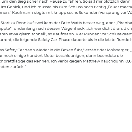
, um den Sieg sicher nach Hause zu fahren. So saß mir plötzlich dan
 im Genick, und ich musste bis zum Schluss noch richtig ,Feuer mach
nen.“ Kaufmann siegte mit knapp sechs Sekunden Vorsprung vor Wa
Start zu Rennlauf zwei kam der Brite Watts besser weg, aber „Piranh
ppte“ rundenlang nach dessen Wagenheck, „ich war dicht dran, dich
aren etwa gleich schnell“, so Kaufmann. Vier Runden vor Schluss dreht
rrent, die folgende Safety Car-Phase dauerte bis in die letzte Runde 
das Safety Car dann wieder in die Boxen fuhr,“ erzählt der Molsberger,
ur noch einige hundert Meter beschleunigen, dann beendete die
hbrettflagge das Rennen. Ich verlor gegen Matthew hauchdünn, 0,6
nden zurück.“