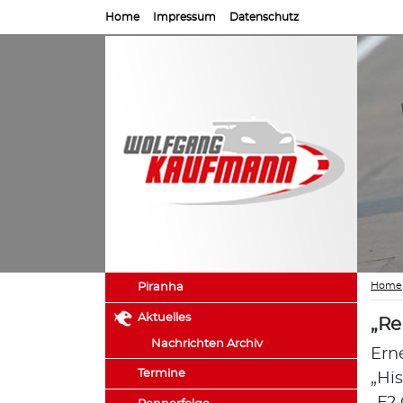
Home
Impressum
Datenschutz
Home
Piranha
Aktuelles
„Re
Nachrichten Archiv
Ern
Termine
„Hi