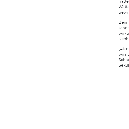
hatte
Watts
gewin
Beim 
schna
wir w
Konku
„Als 
wir n
Schac
Seku