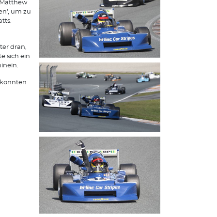
n Matthew
en', um zu
tts.
a
ter dran,
e sich ein
hinein.
 „konnten