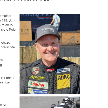
nd zweiter Platz in beiden
artplatz
782. „Ich
reich in
ls die Pole
ich, zur
– brauchte
ch
ig
 ein Formel
aarige
 –
ommen