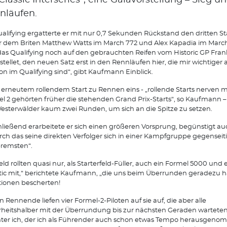
Classic Interseries“, eine Galavorstellung – Sieg u
nläufen.
alifying ergatterte er mit nur 0,7 Sekunden Rückstand den dritten St
r dem Briten Matthew Watts im March 772 und Alex Kapadia im March 
das Qualifying noch auf den gebrauchten Reifen vom Historic GP Frank
stellet, den neuen Satz erst in den Rennläufen hier, die mir wichtiger a
ion im Qualifying sind“, gibt Kaufmann Einblick.
erneutem rollendem Start zu Rennen eins - „rollende Starts nerven m
l 2 gehörten früher die stehenden Grand Prix-Starts“, so Kaufmann 
esterwälder kaum zwei Runden, um sich an die Spitze zu setzen.
ließend erarbeitete er sich einen größeren Vorsprung, begünstigt au
ch das seine direkten Verfolger sich in einer Kampfgruppe gegenseit
remsten“.
eld rollten quasi nur, als Starterfeld-Füller, auch ein Formel 5000 und
tic mit,“ berichtete Kaufmann, „die uns beim Überrunden geradezu h
tionen bescherten!
 Rennende liefen vier Formel-2-Piloten auf sie auf, die aber alle
rheitshalber mit der Überrundung bis zur nächsten Geraden warteten
ter ich, der ich als Führender auch schon etwas Tempo herausgen