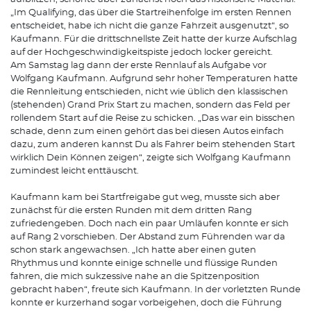
„Im Qualifying, das über die Startreihenfolge im ersten Rennen
entscheidet, habe ich nicht die ganze Fahrzeit ausgenutzt“, so
Kaufmann. Für die drittschnellste Zeit hatte der kurze Aufschlag
auf der Hochgeschwindigkeitspiste jedoch locker gereicht.
Am Samstag lag dann der erste Rennlauf als Aufgabe vor
Wolfgang Kaufmann. Aufgrund sehr hoher Temperaturen hatte
die Rennleitung entschieden, nicht wie üblich den klassischen
(stehenden) Grand Prix Start zu machen, sondern das Feld per
rollendem Start auf die Reise zu schicken. „Das war ein bisschen
schade, denn zum einen gehört das bei diesen Autos einfach
dazu, zum anderen kannst Du als Fahrer beim stehenden Start
wirklich Dein Können zeigen“, zeigte sich Wolfgang Kaufmann
zumindest leicht enttäuscht.
Kaufmann kam bei Startfreigabe gut weg, musste sich aber
zunächst für die ersten Runden mit dem dritten Rang
zufriedengeben. Doch nach ein paar Umläufen konnte er sich
auf Rang 2 vorschieben. Der Abstand zum Führenden war da
schon stark angewachsen. „Ich hatte aber einen guten
Rhythmus und konnte einige schnelle und flüssige Runden
fahren, die mich sukzessive nahe an die Spitzenposition
gebracht haben“, freute sich Kaufmann. In der vorletzten Runde
konnte er kurzerhand sogar vorbeigehen, doch die Führung