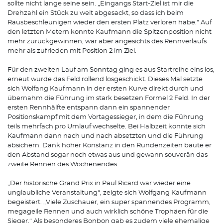
sollte nicht lange seine sein. „Eingangs Start-Ziel ist mir die
Drehzahl ein Stück zu weit abgesackt, so dass ich beim
Rausbeschleunigen wieder den ersten Platz verloren habe.“ Auf
den letzten Metern konnte Kaufmann die Spitzenposition nicht
mehr zurückgewinnen, war aber angesichts des Rennverlaufs
mehr als zufrieden mit Position 2 im Ziel.
Für den zweiten Lauf am Sonntag ging es aus Startreihe eins los,
erneut wurde das Feld rollend losgeschickt. Dieses Mal setzte
sich Wolfang Kaufmann in der ersten Kurve direkt durch und
übernahm die Führung im stark besetzen Formel 2 Feld. In der
ersten Rennhälfte entspann dann ein spannender
Positionskampf mit dem Vortagessieger, in dem die Führung
teils mehrfach pro Umlauf wechselte. Bei Halbzeit konnte sich
Kaufmann dann nach und nach absetzten und die Führung
absichern. Dank hoher Konstanz in den Rundenzeiten baute er
den Abstand sogar noch etwas aus und gewann souverän das
zweite Rennen des Wochenendes.
„Der historische Grand Prix in Paul Ricard war wieder eine
unglaubliche Veranstaltung“, zeigte sich Wolfgang Kaufmann
begeistert. „Viele Zuschauer, ein super spannendes Programm,
megageile Rennen und auch wirklich schöne Trophäen für die
Sieger.“ Als besonderes Bonbon gab es zudem viele ehemalige