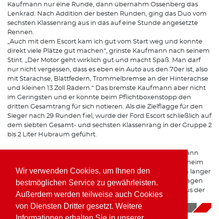
Kaufmann nur eine Runde, dann übernahm Ossenberg das
Lenkrad. Nach Addition der besten Runden, ging das Duo vom
sechsten Klassenrang aus in das auf eine Stunde angesetzte
Rennen.
„Auch mit dem Escort kam ich gut vom Start weg und konnte
direkt viele Plätze gut machen“, grinste Kaufmann nach seinem
Stint. „Der Motor geht wirklich gut und macht Spaß. Man darf
nur nicht vergessen, dass es eben ein Auto aus den 70er ist, also
mit Starachse, Blattfedern, Trommelbremse an der Hinterachse
und kleinen 13 Zoll Rädern.“ Das bremste Kaufmann aber nicht
im Geringsten und er konnte beim Pflichtboxenstopp den
dritten Gesamtrang für sich notieren. Als die Zielflagge für den
Sieger nach 29 Runden fiel, wurde der Ford Escort schließlich auf
dem siebten Gesamt- und sechsten Klassenrang in der Gruppe 2
bis 2 Liter Hubraum geführt.
Schon in weniger als zwei Wochen reist Wolfgang Kaufmann
wieder nach Hockenheim. Dann steht die Bosch Hockenheim
Wir verwenden Cookies, um Ihnen den
Historic – Das Jim Clark Revival auf dem Programm. Nach langer
Pause wird der Westerwälder wieder einen Formelrennwagen
bestmöglichen Service zu gewährleisten.
pilotieren, einen historischen March 782 BMW Formel 2 aus der
Außerdem werden teilweise auch Cookies
1978 Formel 2 Europameisterschaft!
von Diensten Dritter gesetzt. Weitere
17.04.2019
|
News
Informationen erhalten Sie in unserer