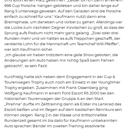
und sofort einen Platz gewinnen. „Leider bin ich dann an einem
996 Cup Porsche hängen geblieben und bin daher lange auf
Rang 5 unterwegs gewesen. Auf den Geraden sind die Porsche
einfach zu schnell für uns.“ Kaufmann nutzt dann eine
Bremsphase, um daneben und vorbei zu gehen. Allerdings war
die Lücke zum nächsten Gegner inzwischen zu groß, so dass der
Sprung aufs Podium nicht mehr ganz gelang. „Zwei oder drei
Runden mehr und wir hätten es aufs Treppchen geschafft, der
verdiente Lohn für die Mannschaft um Teamchef Willi Pfeiffer“,
war sich Kaufmann sicher.
„Ich glaube wir haben trotzdem eine geile Show geboten, die
Änderungen am Auto haben mir richtig Spaß beim Fahren
gebracht“, so sein Fazit.
Kurzfristig hatte sich neben dem Engagement in der Cup &
Tourenwagen Trophy auch noch ein Einsatz in der Youngtimer
Trophy ergeben. Zusammen mit Frank Ossenberg ging
Wolfgang Kaufmann in einem Ford Escort RS 2000 bei den
historischen Tourenwagen der Gruppe A an den Start.
„Pirahna“ durfte im Zeittraining dann als Erster ins Lenkrad des
Escort beißen und im Regen auf dem badischen Rennkurs sein
Können zeigen. Rang 2 in der Klasse und drittschnellste
Rundenzeit gesamt im bis dato für Kaufmann unbekannten
Auto sprachen Bände! Im zweiten Training absolvierte