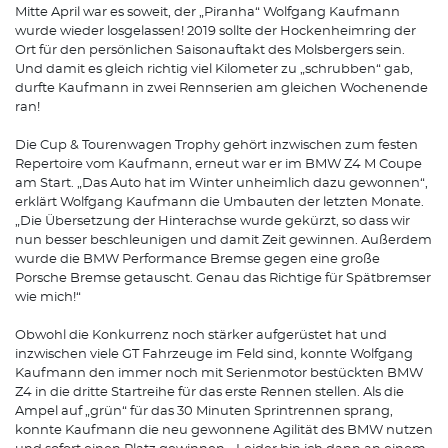
Mitte April war es soweit, der „Piranha“ Wolfgang Kaufmann
wurde wieder losgelassen! 2019 sollte der Hockenheimring der
Ort für den persönlichen Saisonauftakt des Molsbergers sein.
Und damit es gleich richtig viel Kilometer zu „schrubben“ gab,
durfte Kaufmann in zwei Rennserien am gleichen Wochenende
ran!
Die Cup & Tourenwagen Trophy gehört inzwischen zum festen
Repertoire vom Kaufmann, erneut war er im BMW Z4 M Coupe
am Start. „Das Auto hat im Winter unheimlich dazu gewonnen“,
erklärt Wolfgang Kaufmann die Umbauten der letzten Monate.
„Die Übersetzung der Hinterachse wurde gekürzt, so dass wir
nun besser beschleunigen und damit Zeit gewinnen. Außerdem
wurde die BMW Performance Bremse gegen eine große
Porsche Bremse getauscht. Genau das Richtige für Spätbremser
wie mich!“
Obwohl die Konkurrenz noch stärker aufgerüstet hat und
inzwischen viele GT Fahrzeuge im Feld sind, konnte Wolfgang
Kaufmann den immer noch mit Serienmotor bestückten BMW
Z4 in die dritte Startreihe für das erste Rennen stellen. Als die
Ampel auf „grün“ für das 30 Minuten Sprintrennen sprang,
konnte Kaufmann die neu gewonnene Agilität des BMW nutzen