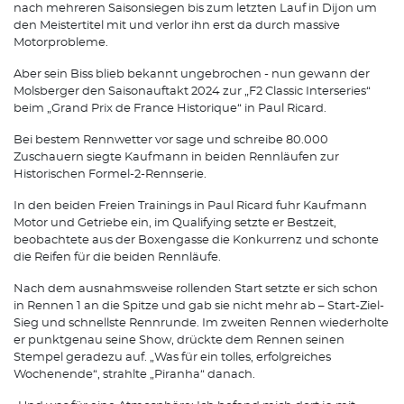
nach mehreren Saisonsiegen bis zum letzten Lauf in Dijon um
den Meistertitel mit und verlor ihn erst da durch massive
Motorprobleme.
Aber sein Biss blieb bekannt ungebrochen - nun gewann der
Molsberger den Saisonauftakt 2024 zur „F2 Classic Interseries“
beim „Grand Prix de France Historique“ in Paul Ricard.
Bei bestem Rennwetter vor sage und schreibe 80.000
Zuschauern siegte Kaufmann in beiden Rennläufen zur
Historischen Formel-2-Rennserie.
In den beiden Freien Trainings in Paul Ricard fuhr Kaufmann
Motor und Getriebe ein, im Qualifying setzte er Bestzeit,
beobachtete aus der Boxengasse die Konkurrenz und schonte
die Reifen für die beiden Rennläufe.
Nach dem ausnahmsweise rollenden Start setzte er sich schon
in Rennen 1 an die Spitze und gab sie nicht mehr ab – Start-Ziel-
Sieg und schnellste Rennrunde. Im zweiten Rennen wiederholte
er punktgenau seine Show, drückte dem Rennen seinen
Stempel geradezu auf. „Was für ein tolles, erfolgreiches
Wochenende“, strahlte „Piranha“ danach.