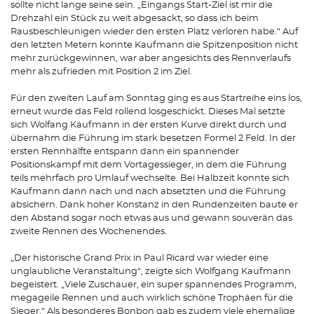
sollte nicht lange seine sein. „Eingangs Start-Ziel ist mir die
Drehzahl ein Stück zu weit abgesackt, so dass ich beim
Rausbeschleunigen wieder den ersten Platz verloren habe.“ Auf
den letzten Metern konnte Kaufmann die Spitzenposition nicht
mehr zurückgewinnen, war aber angesichts des Rennverlaufs
mehr als zufrieden mit Position 2 im Ziel.
Für den zweiten Lauf am Sonntag ging es aus Startreihe eins los,
erneut wurde das Feld rollend losgeschickt. Dieses Mal setzte
sich Wolfang Kaufmann in der ersten Kurve direkt durch und
übernahm die Führung im stark besetzen Formel 2 Feld. In der
ersten Rennhälfte entspann dann ein spannender
Positionskampf mit dem Vortagessieger, in dem die Führung
teils mehrfach pro Umlauf wechselte. Bei Halbzeit konnte sich
Kaufmann dann nach und nach absetzten und die Führung
absichern. Dank hoher Konstanz in den Rundenzeiten baute er
den Abstand sogar noch etwas aus und gewann souverän das
zweite Rennen des Wochenendes.
„Der historische Grand Prix in Paul Ricard war wieder eine
unglaubliche Veranstaltung“, zeigte sich Wolfgang Kaufmann
begeistert. „Viele Zuschauer, ein super spannendes Programm,
megageile Rennen und auch wirklich schöne Trophäen für die
Sieger.“ Als besonderes Bonbon gab es zudem viele ehemalige