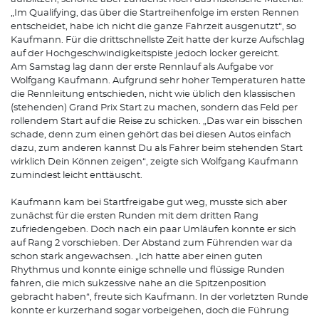
„Im Qualifying, das über die Startreihenfolge im ersten Rennen
entscheidet, habe ich nicht die ganze Fahrzeit ausgenutzt“, so
Kaufmann. Für die drittschnellste Zeit hatte der kurze Aufschlag
auf der Hochgeschwindigkeitspiste jedoch locker gereicht.
Am Samstag lag dann der erste Rennlauf als Aufgabe vor
Wolfgang Kaufmann. Aufgrund sehr hoher Temperaturen hatte
die Rennleitung entschieden, nicht wie üblich den klassischen
(stehenden) Grand Prix Start zu machen, sondern das Feld per
rollendem Start auf die Reise zu schicken. „Das war ein bisschen
schade, denn zum einen gehört das bei diesen Autos einfach
dazu, zum anderen kannst Du als Fahrer beim stehenden Start
wirklich Dein Können zeigen“, zeigte sich Wolfgang Kaufmann
zumindest leicht enttäuscht.
Kaufmann kam bei Startfreigabe gut weg, musste sich aber
zunächst für die ersten Runden mit dem dritten Rang
zufriedengeben. Doch nach ein paar Umläufen konnte er sich
auf Rang 2 vorschieben. Der Abstand zum Führenden war da
schon stark angewachsen. „Ich hatte aber einen guten
Rhythmus und konnte einige schnelle und flüssige Runden
fahren, die mich sukzessive nahe an die Spitzenposition
gebracht haben“, freute sich Kaufmann. In der vorletzten Runde
konnte er kurzerhand sogar vorbeigehen, doch die Führung