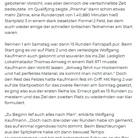
gebotener Vorsicht, was aber dennoch die viertschnellste Zeit
bedeutete. Im Qualifying zeigte „Piranha“ dann schon etwas
mehr Zähne, eine Rundenzeit von 1.40,880 Minuten hieß
Startplatz 3 in einem stark besetzten Formel 2 Feld, bei dem
auch wieder einige der schnellen britischen Teilnehmer am Start
waren.
Rennen 1 am Samstag war dann 15 Runden Fahrspaß pur. Beim
Start ging es vor auf Platz 2 und den verteidigte Wolfgang
Kaufmann auch gekonnt und souverän bis ins Ziel. Lediglich
Lokalmatador Thomas Amweg in einem Ralt RT1 musste
Kaufmann den Vortritt lassen. „Amweg fährt nur Hockenheim
und hat perfektes Material, da kommt man nicht dran.“ Doch
den Rest des Feldes hatte Kaufmann fest im Griff. Mit Rang 2 war
auf die Startposition für das zweite Rennen am Sonntag gesetzt,
es ging also aus der ersten Reihe los. Erneut galt es 15 Runden zu
meistern und das Ziel den zweiten Platz zu wiederholen war klar
formuliert.
„Zu Beginn lief auch alles nach Plan“, erklärte Wolfgang
Kaufmann. „Doch nach drei oder vier Runden habe ich gemerkt,
das auf einmal irgendwas nicht stimmt. Beim Beschleunigen
aus der Spitzkehre habe ich dann bewusst Tempo