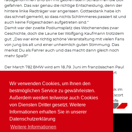
rausgenommen und bin mit gebremstem Schaum an die Box
gefahren. Das war genau die richtige Entscheidung, denn der
hintere linke Radträger war angerissen. Gottseidank habe ich
das schnell gemerkt, so dass nichts Schlimmeres passiert ist und
auch keine Folgeschäden aufgetreten sind.“
Damit war der zweite Podiumsplatz des Wochenendes zwar
Geschichte, doch die Laune bei Wolfgang Kaufmann trotzdem
gut: „Das war eine richtig schöne Veranstaltung mit vielen Fans
von jung bis alt und einer unheimlich guten Stimmung. Das
merkst Du als Fahrer auch und das macht dann gleich noch
mehr Spaß!“
Der March 782 BMW wird am 18./19. Juni im französischen Paul
Ricard beim Historic GP von Frankreich wieder an den Start
gehen.
Wir verwenden Cookies, um Ihnen den
Davor stehen für Wolfgang Kaufmann noch die 24h Klassik im
bestmöglichen Service zu gewährleisten.
Rahmen der 24h Nürburgring an, dann mit einem Ford Escort
Außerdem werden teilweise auch Cookies
RS 2000 auf der Kombination aus GP-Kurs und Nordschleife.
von Diensten Dritter gesetzt. Weitere
17.05.2022
|
News
Informationen erhalten Sie in unserer
Datenschutzerklärung
Weitere Informationen
Home
Impressum
Datenschutz