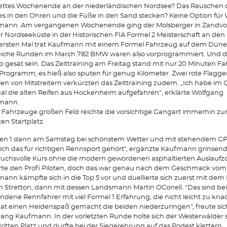
ettes Wochenende an der niederländischen Nordsee? Das Rauschen 
s in den Ohren und die Füße in den Sand stecken? Keine Option für
mann. Am vergangenen Wochenende ging der Molsberger in Zandvoo
r Nordseeküste in der Historischen FIA Formel 2 Meisterschaft an den 
rsten Mal trat Kaufmann mit einem Formel Fahrzeug auf dem Düne
eiche Runden im March 782 BMW waren also vorprogrammiert. Und di
 gesät sein. Das Zeittraining am Freitag stand mit nur 20 Minuten Fah
rogramm, es hieß also sputen für genug Kilometer. Zwei rote Flagg
len von Mitstreitern verkürzten das Zeittraining zudem. „Ich habe im 
al die alten Reifen aus Hockenheim aufgefahren“, erklärte Wolfgang
mann.
 Fahrzeuge großen Feld reichte die vorsichtige Gangart immerhin z
en Startplatz.
n 1 dann am Samstag bei schönstem Wetter und mit stehendem GP 
sich das für richtigen Rennsport gehört", ergänzte Kaufmann grinsend
uchsvolle Kurs ohne die modern gewordenen asphaltierten Auslauf
rte den Profi Piloten, doch das war genau nach dem Geschmack vom 
ann kämpfte sich in die Top 5 vor und duellierte sich zuerst mit dem 
n Stretton, dann mit dessen Landsmann Martin O´Conell. "Das sind be
ndene Rennfahrer mit viel Formel 1 Erfahrung, die nicht leicht zu kna
at einen Heidenspaß gemacht die beiden niederzuringen", freute sic
ang Kaufmann. In der vorletzten Runde holte sich der Westerwälder s
ritten Platz und durfte bei der Siegerehrung auf das Podest klettern.