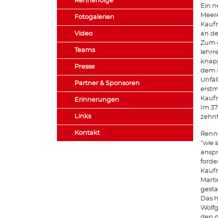
Rennerfolge
Ein n
Meere
Fotogalerien
Kauf
Video
an de
Zum e
Teams
lehrr
knapp
Presse
dem P
Unfäl
Partner & Sponsoren
erstm
Kauf
Erinnerungen
Im 37
Links
zehnt
Kontakt
Renne
"wie 
anspr
forde
Kaufm
Marti
gesta
Das h
Wolfg
den d