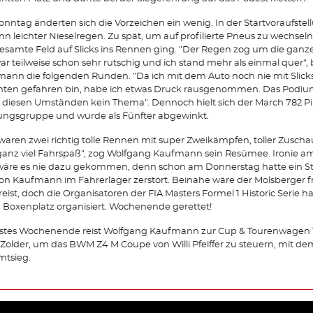
nntag änderten sich die Vorzeichen ein wenig. In der Startvoraufstel
n leichter Nieselregen. Zu spät, um auf profilierte Pneus zu wechseln
esamte Feld auf Slicks ins Rennen ging. "Der Regen zog um die ganze
ar teilweise schon sehr rutschig und ich stand mehr als einmal quer",
ann die folgenden Runden. "Da ich mit dem Auto noch nie mit Slick
hten gefahren bin, habe ich etwas Druck rausgenommen. Das Podiu
 diesen Umständen kein Thema". Dennoch hielt sich der March 782 Pil
ngsgruppe und wurde als Fünfter abgewinkt.
waren zwei richtig tolle Rennen mit super Zweikämpfen, toller Zuscha
anz viel Fahrspaß", zog Wolfgang Kaufmann sein Resümee. Ironie a
wäre es nie dazu gekommen, denn schon am Donnerstag hatte ein S
von Kaufmann im Fahrerlager zerstört. Beinahe wäre der Molsberger f
eist, doch die Organisatoren der FIA Masters Formel 1 Historic Serie 
 Boxenplatz organisiert. Wochenende gerettet!
stes Wochenende reist Wolfgang Kaufmann zur Cup & Tourenwagen 
Zolder, um das BWM Z4 M Coupe von Willi Pfeiffer zu steuern, mit dem
mtsieg.