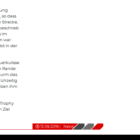
lung
, so dass
 Strecke,
 beschrieb
s im
m war
ot in der
uerkulisse
m Rande:
turm das
rühzeitig
haben ihm
Trophy
 Ziel
13.09.2019
|
News