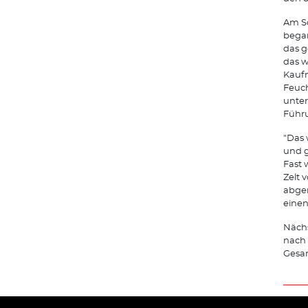
Am So
began
das g
das w
Kaufm
Feuc
unter
Führu
"Das 
und g
Fast 
Zelt 
abger
einen
Näch
nach 
Gesa