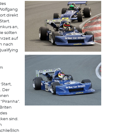
des
 Wolfgang
rt direkt
Start.
nkurs an,
e sollten
rzeit auf
en nach
Qualifying
um
Start,
. Der
zonen
"Piranha".
Briten
ides
cken sind.
h
chließlich