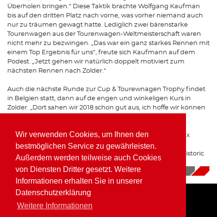
Überholen bringen.“ Diese Taktik brachte Wolfgang Kaufman
bis auf den dritten Platz nach vorne, was vorher niemand auch
nur zu träumen gewagt hatte. Lediglich zwei bärenstarke
Tourenwagen aus der Tourenwagen-Weltmeisterschaft waren
nicht mehr zu bezwingen. „Das war ein ganz starkes Rennen mit
einem Top Ergebnis für uns“, freute sich Kaufmann auf dem
Podest. „Jetzt gehen wir natürlich doppelt motiviert zum
nächsten Rennen nach Zolder.“
Auch die nächste Runde zur Cup & Tourewnagen Trophy findet
in Belgien statt, dann auf de engen und winkeligen Kurs in
Zolder. „Dort sahen wir 2018 schon gut aus, ich hoffe wir können
dieses Mal um den Sieg kämpfen.“
Wir verwenden Cookies, um Ihnen den
Wolfgang Kaufmann bleibt den Rennstrecken im Benelux
Raum treu, denn mit dem Historic Grand Prix im
bestmöglichen Service zu gewährleisten.
niederländischen Zandvoort steht der nächste Lauf zur Historic
Außerdem werden teilweise auch Cookies
Formel 2 auf dem Programm.
von Diensten Dritter gesetzt. Weitere
13.08.2019
|
News
Informationen erhalten Sie in unserer
Datenschutzerklärung
Weitere Informationen
Home
Impressum
Datenschutz