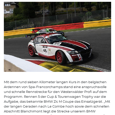
Mit dem rund sieben Kilometer langen Kurs in den belgischen
Ardennen von Spa-Francorchamps stand eine anspruchsvolle
und schnelle Rennstrecke für den Westerwälder Profi auf dem
Programm. Rennen 5 der Cup & Tourenwagen Trophy war die
Aufgabe, das bekannte BMW Z4 M Coupe das Einsatzgerät. „Mit
der langen Geraden nach Le Combe hoch sowie dem schnellen
Abschnitt Blanchimont liegt die Strecke unserem BMW