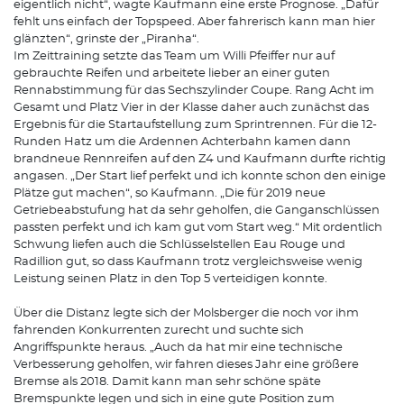
eigentlich nicht“, wagte Kaufmann eine erste Prognose. „Dafür
fehlt uns einfach der Topspeed. Aber fahrerisch kann man hier
glänzten“, grinste der „Piranha“.
Im Zeittraining setzte das Team um Willi Pfeiffer nur auf
gebrauchte Reifen und arbeitete lieber an einer guten
Rennabstimmung für das Sechszylinder Coupe. Rang Acht im
Gesamt und Platz Vier in der Klasse daher auch zunächst das
Ergebnis für die Startaufstellung zum Sprintrennen. Für die 12-
Runden Hatz um die Ardennen Achterbahn kamen dann
brandneue Rennreifen auf den Z4 und Kaufmann durfte richtig
angasen. „Der Start lief perfekt und ich konnte schon den einige
Plätze gut machen“, so Kaufmann. „Die für 2019 neue
Getriebeabstufung hat da sehr geholfen, die Ganganschlüssen
passten perfekt und ich kam gut vom Start weg.“ Mit ordentlich
Schwung liefen auch die Schlüsselstellen Eau Rouge und
Radillion gut, so dass Kaufmann trotz vergleichsweise wenig
Leistung seinen Platz in den Top 5 verteidigen konnte.
Über die Distanz legte sich der Molsberger die noch vor ihm
fahrenden Konkurrenten zurecht und suchte sich
Angriffspunkte heraus. „Auch da hat mir eine technische
Verbesserung geholfen, wir fahren dieses Jahr eine größere
Bremse als 2018. Damit kann man sehr schöne späte
Bremspunkte legen und sich in eine gute Position zum