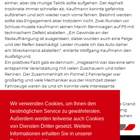
einher, aber die mutige Taktik sollte aufgehen. Der Asphalt
trocknete immer schneller ab, Kaufmann konnte gefahrlos
aufdrehen und sich wieder nach vorne fahren. Belohnt werden
sollte das Engagement aber trotzdem nicht. Zwei Runden vor
Schluss musste Kaufmann seinen March Rennwagen auf P5 mit
technischem Defekt abstellen. „Ein Gewinde an der
Radaufhängung ist ausgerissen, dabei wurden auch eine Felge
und der Reifen beschädigt. Leider musste ich das Auto daher
am Streckenrand abstellen“, erklärte Wolfgang Kaufmann den
Ausfallgrund.
Ein positives Fazit gab es dennoch. „Insgesamt war das eine sehr
entspannte Veranstaltung mit vielen Zuschauern und tollen
Rennen. Der Zusammenhalt im Formel 2 Fahrerlager war
großartig und viele Mechaniker aus der Hochzeit dieser
Fahrzeuge waren da und ich konnte viele interessante
Gespräche führen.“
Wir verwenden Cookies, um Ihnen den
Nächster Einsatz des March 782 BMW wird der Historische Grand
Prix in Zandvoort sein. Vom 5.-8. September startet Wolfgang
bestmöglichen Service zu gewährleisten.
Kaufmann auf dem Dünenkurs direkt an der niederländischen
Außerdem werden teilweise auch Cookies
Nordseeküste.
von Diensten Dritter gesetzt. Weitere
05.08.2019
|
News
Informationen erhalten Sie in unserer