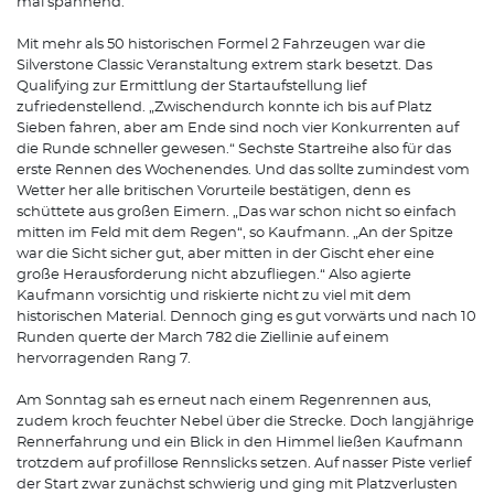
mal spannend.“
Mit mehr als 50 historischen Formel 2 Fahrzeugen war die
Silverstone Classic Veranstaltung extrem stark besetzt. Das
Qualifying zur Ermittlung der Startaufstellung lief
zufriedenstellend. „Zwischendurch konnte ich bis auf Platz
Sieben fahren, aber am Ende sind noch vier Konkurrenten auf
die Runde schneller gewesen.“ Sechste Startreihe also für das
erste Rennen des Wochenendes. Und das sollte zumindest vom
Wetter her alle britischen Vorurteile bestätigen, denn es
schüttete aus großen Eimern. „Das war schon nicht so einfach
mitten im Feld mit dem Regen“, so Kaufmann. „An der Spitze
war die Sicht sicher gut, aber mitten in der Gischt eher eine
große Herausforderung nicht abzufliegen.“ Also agierte
Kaufmann vorsichtig und riskierte nicht zu viel mit dem
historischen Material. Dennoch ging es gut vorwärts und nach 10
Runden querte der March 782 die Ziellinie auf einem
hervorragenden Rang 7.
Am Sonntag sah es erneut nach einem Regenrennen aus,
zudem kroch feuchter Nebel über die Strecke. Doch langjährige
Rennerfahrung und ein Blick in den Himmel ließen Kaufmann
trotzdem auf profillose Rennslicks setzen. Auf nasser Piste verlief
der Start zwar zunächst schwierig und ging mit Platzverlusten