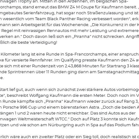
nwagen Trophy an. Mitten in den Ardennen, im belgischen Spa-
orchamps, stand erneut das BMW Z4 M Coupe für Kaufmann bereit. „
mgebautes Serienfahrzeug, hat sogar noch Straßenzulassung und ist 
n wesentlich vom Team Black Panther Racing verbessert worden“, erkl
ann sein Arbeitsgerät für das Wochenende. „Die Konkurrenz in der Kla
r Regel mit reinrassigen Rennautos mit mehr Leistung und extremer
erken an.“ Doch davon ließ sich ein „Piranha“ nicht schrecken. Angriff 
eßlich die beste Verteidigung!
 Kilometer lang ist eine Runde in Spa-Francorchamps, einer anspruch
ke für versierte Rennfahrer. Im Qualifying presste Kaufmann den Z4 
e sich mit einer Rundenzeit von 2.43,868 Minuten für Startrang 3 klas
nde Sprintrennen über 11 Runden ging dann am Samstagnachmittag
e.
Start lief gut, auch wenn sich zunächst zwei stärkere Autos vorbeimog
e“, beschreibt Wolfgang Kaufmann die ersten Meter. Doch noch im Ve
n Runde kämpfte sich „Piranha“ Kaufmann wieder zurück auf Rang 3,
 Porsche 996 Cup und einem bärenstarken Astra. „Doch die beiden A
ängen 1 und 2 waren heute nicht erreichbar. Das sind Autos aus der
nwagen Weltmeisterschaft WTCC.“ Doch auf Platz 3 konnte sich Kau
etzen und wie schon am Nürburgring auch in Spa auf das Podium fah
rlich wäre auch ein zweiter Platz oder ein Sieg toll, doch realistisch ist