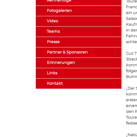
Rennerfolge
Toure
Franc
Fotogalerien
ein u
Saiso
Video
Kaufm
in de
Teams
Fahrw
Presse
schli
Partner & Sponsoren
Gut 7
Strec
Erinnerungen
konnt
folge
Links
Bühn
Kontakt
„Der 
konnt
erste
einem
den R
Toure
fests
„Natü