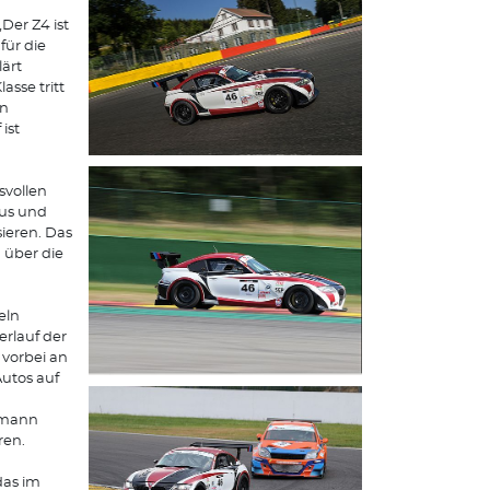
Der Z4 ist
für die
ärt
sse tritt
en
ist
svollen
aus und
sieren. Das
 über die
eln
rlauf der
 vorbei an
utos auf
fmann
ren.
 das im