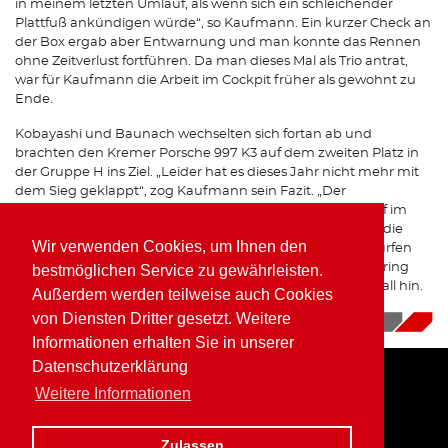
in meinem letzten Umlauf, als wenn sich ein schleichender
Plattfuß ankündigen würde“, so Kaufmann. Ein kurzer Check an
der Box ergab aber Entwarnung und man konnte das Rennen
ohne Zeitverlust fortführen. Da man dieses Mal als Trio antrat,
war für Kaufmann die Arbeit im Cockpit früher als gewohnt zu
Ende.
Kobayashi und Baunach wechselten sich fortan ab und
brachten den Kremer Porsche 997 K3 auf dem zweiten Platz in
der Gruppe H ins Ziel. „Leider hat es dieses Jahr nicht mehr mit
dem Sieg geklappt“, zog Kaufmann sein Fazit. „Der
wunderschöne 997 K3 war wieder perfekt, der Zweikampf im
meinem Stint war spannend und hat den Fans rund um die
Wir verwenden Cookies, um Ihnen den
Nordschleife sicher richtig Spaß gemacht. Ich hoffe wir dürfen
das Auto nächstes Jahr bei den 24-Stunden am Nürburgring
bestmöglichen Service zu gewährleisten.
fahren, da gehört der Kremer Porsche 997 K3 auf jeden Fall hin.
Außerdem werden teilweise auch Cookies
Und er passt perfekt in die SP-X Klasse.“
von Diensten Dritter gesetzt. Weitere
16.10.2017
|
News
Informationen erhalten Sie in unserer
Datenschutzerklärung
Weitere Informationen
Home
Impressum
Datenschutz
Zulassen