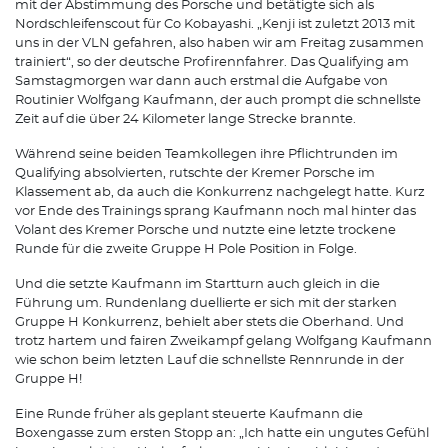
mit der Abstimmung des Porsche und betätigte sich als
Nordschleifenscout für Co Kobayashi. „Kenji ist zuletzt 2013 mit
uns in der VLN gefahren, also haben wir am Freitag zusammen
trainiert“, so der deutsche Profirennfahrer. Das Qualifying am
Samstagmorgen war dann auch erstmal die Aufgabe von
Routinier Wolfgang Kaufmann, der auch prompt die schnellste
Zeit auf die über 24 Kilometer lange Strecke brannte.
Während seine beiden Teamkollegen ihre Pflichtrunden im
Qualifying absolvierten, rutschte der Kremer Porsche im
Klassement ab, da auch die Konkurrenz nachgelegt hatte. Kurz
vor Ende des Trainings sprang Kaufmann noch mal hinter das
Volant des Kremer Porsche und nutzte eine letzte trockene
Runde für die zweite Gruppe H Pole Position in Folge.
Und die setzte Kaufmann im Startturn auch gleich in die
Führung um. Rundenlang duellierte er sich mit der starken
Gruppe H Konkurrenz, behielt aber stets die Oberhand. Und
trotz hartem und fairen Zweikampf gelang Wolfgang Kaufmann
wie schon beim letzten Lauf die schnellste Rennrunde in der
Gruppe H!
Eine Runde früher als geplant steuerte Kaufmann die
Boxengasse zum ersten Stopp an: „Ich hatte ein ungutes Gefühl