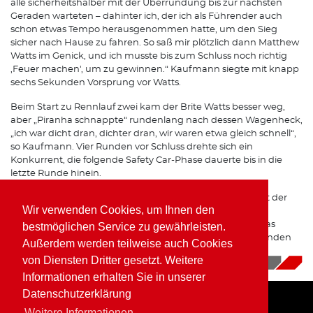
alle sicherheitshalber mit der Überrundung bis zur nächsten
Geraden warteten – dahinter ich, der ich als Führender auch
schon etwas Tempo herausgenommen hatte, um den Sieg
sicher nach Hause zu fahren. So saß mir plötzlich dann Matthew
Watts im Genick, und ich musste bis zum Schluss noch richtig
,Feuer machen', um zu gewinnen.“ Kaufmann siegte mit knapp
sechs Sekunden Vorsprung vor Watts.
Beim Start zu Rennlauf zwei kam der Brite Watts besser weg,
aber „Piranha schnappte“ rundenlang nach dessen Wagenheck,
„ich war dicht dran, dichter dran, wir waren etwa gleich schnell“,
so Kaufmann. Vier Runden vor Schluss drehte sich ein
Konkurrent, die folgende Safety Car-Phase dauerte bis in die
letzte Runde hinein.
„Als das Safety Car dann wieder in die Boxen fuhr,“ erzählt der
Wir verwenden Cookies, um Ihnen den
Molsberger, „konnten wir nur noch einige hundert Meter
beschleunigen, dann beendete die Schachbrettflagge das
bestmöglichen Service zu gewährleisten.
Rennen. Ich verlor gegen Matthew hauchdünn, 0,6 Sekunden
Außerdem werden teilweise auch Cookies
zurück.“
von Diensten Dritter gesetzt. Weitere
05.07.2024
|
News
Informationen erhalten Sie in unserer
Datenschutzerklärung
Weitere Informationen