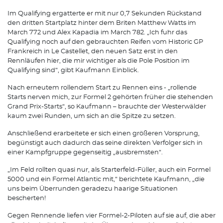
Im Qualifying ergatterte er mit nur 0,7 Sekunden Rückstand
den dritten Startplatz hinter dem Briten Matthew Watts im
March 772 und Alex Kapadia im March 782. „Ich fuhr das
Qualifying noch auf den gebrauchten Reifen vom Historic GP
Frankreich in Le Castellet, den neuen Satz erst in den
Rennläufen hier, die mir wichtiger als die Pole Position im
Qualifying sind“, gibt Kaufmann Einblick.
Nach erneutem rollendem Start zu Rennen eins - „rollende
Starts nerven mich, zur Formel 2 gehörten früher die stehenden
Grand Prix-Starts“, so Kaufmann – brauchte der Westerwälder
kaum zwei Runden, um sich an die Spitze zu setzen.
Anschließend erarbeitete er sich einen größeren Vorsprung,
begünstigt auch dadurch das seine direkten Verfolger sich in
einer Kampfgruppe gegenseitig „ausbremsten“.
„Im Feld rollten quasi nur, als Starterfeld-Füller, auch ein Formel
5000 und ein Formel Atlantic mit,“ berichtete Kaufmann, „die
uns beim Überrunden geradezu haarige Situationen
bescherten!
Gegen Rennende liefen vier Formel-2-Piloten auf sie auf, die aber