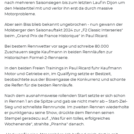
nach mehreren Saisonsiegen bis zum letzten Lauf in Dijon um
den Meistertitel mit und verlor ihn erst da durch massive
Motorprobleme.
Aber sein Biss blieb bekannt ungebrochen - nun gewann der
Molsberger den Saisonauftakt 2024 zur „F2 Classic Interseries“
beim „Grand Prix de France Historique“ in Paul Ricard.
Bei bestem Rennwetter vor sage und schreibe 80.000
Zuschauern siegte Kaufmann in beiden Rennläufen zur
Historischen Formel-2-Rennserie.
In den beiden Freien Trainings in Paul Ricard fuhr Kaufmann
Motor und Getriebe ein, im Qualifying setzte er Bestzeit,
beobachtete aus der Boxengasse die Konkurrenz und schonte
die Reifen für die beiden Rennläufe.
Nach dem ausnahmsweise rollenden Start setzte er sich schon
in Rennen 1 an die Spitze und gab sie nicht mehr ab – Start-Ziel-
Sieg und schnellste Rennrunde. Im zweiten Rennen wiederholte
er punktgenau seine Show, drückte dem Rennen seinen
Stempel geradezu auf. „Was für ein tolles, erfolgreiches
Wochenende“, strahlte „Piranha“ danach.