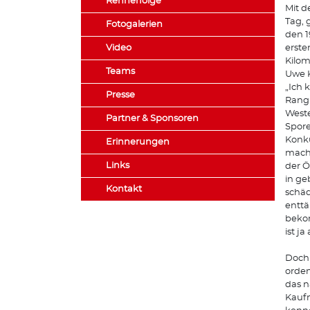
Rennerfolge
Mit d
Tag, 
Fotogalerien
den 1
Video
erste
Kilom
Teams
Uwe K
„Ich 
Presse
Rang 
Weste
Partner & Sponsoren
Spore
Konku
Erinnerungen
mache
Links
der Ö
in ge
Kontakt
schäd
enttä
bekom
ist j
Doch 
orden
das n
Kauf