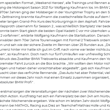
em speziellen Format „Weekend Heroes“, alle Trainings und Rennen 
ging die Motorsport Saison 2021 für Wolfgang Kaufmann los. Im BMW 
970er Jahren ging der Molsberger in der Youngtimer Trophy an den St
n Zeittraining brannte Kaufmann die zweitschnellste Runde auf dem 5
eter langen Grand-Prix Kurs des Nürburgrings in den Asphalt. Fahrz
lapproth übernahm für Session 2 , was schließlich Startplatz Vier bed
konnte beim Start gleich die beiden Opel Kadett C vor mir überholen 
2 vorfahren“, erklärte Wolfgang Kaufmann die Startsituation. Danach
rwälder dem 70er Jahre Tourenwagen mit Formel 2 Triebwerk ordentl
n und sah wie der sichere Zweite im Rennen über 25 Runden aus. „Di
rrenz hinter mir hatte ich gut im Griff, nach vorne war leider nichts z
n“, so Kaufmann. Doch nach nur fünf Umläufen war unfreiwillig Schl
ldruck des Zweiliter BMW Triebwerks absackte und Kaufmann den Y
bremster Fahrt zurück an die Box brachte. „Wir wollten den Motor nich
igen und haben daher vorsichtshalber abgestellt“, gab sich Kaufma
uscht über das verfrühte Rennende. „Das Auto hat aber Potential, viel
men wir dieses Jahr noch mal einen Einsatz zusammen organisiert,
a absoluter BMW Profi“ .
erstmal sorgen die Veranstaltungen der nächsten zwei Wochenenden
tlich Action. Kurzfristig hat sich ein Fahrerplatz bei den 24h am Nürb
ächste Wochenende ergeben. Wie schon im letzten Jahr dockt Wolf
mann bei MATHOL Racing aus Diez an Teamchef Mathias Holle und 