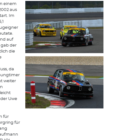
an einem
2002 aus
art. Im
,1
eugeigner
eutete.
und auf
 gab der
ich die
e
u
uss, da
oungtimer
t weiter
nn
leicht
 der Uwe
 für
urgring für
gang
Kaufmann