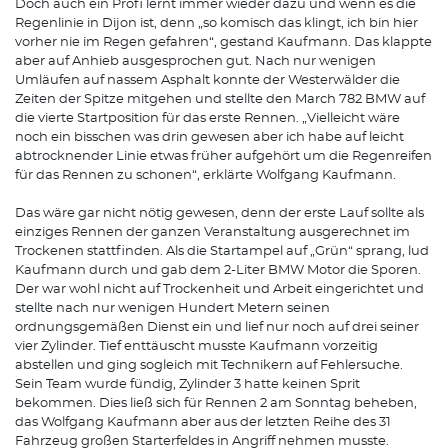
Doch auch ein Profi lernt immer wieder dazu und wenn es die
Regenlinie in Dijon ist, denn „so komisch das klingt, ich bin hier
vorher nie im Regen gefahren“, gestand Kaufmann. Das klappte
aber auf Anhieb ausgesprochen gut. Nach nur wenigen
Umläufen auf nassem Asphalt konnte der Westerwälder die
Zeiten der Spitze mitgehen und stellte den March 782 BMW auf
die vierte Startposition für das erste Rennen. „Vielleicht wäre
noch ein bisschen was drin gewesen aber ich habe auf leicht
abtrocknender Linie etwas früher aufgehört um die Regenreifen
für das Rennen zu schonen“, erklärte Wolfgang Kaufmann.
Das wäre gar nicht nötig gewesen, denn der erste Lauf sollte als
einziges Rennen der ganzen Veranstaltung ausgerechnet im
Trockenen stattfinden. Als die Startampel auf „Grün“ sprang, lud
Kaufmann durch und gab dem 2-Liter BMW Motor die Sporen.
Der war wohl nicht auf Trockenheit und Arbeit eingerichtet und
stellte nach nur wenigen Hundert Metern seinen
ordnungsgemäßen Dienst ein und lief nur noch auf drei seiner
vier Zylinder. Tief enttäuscht musste Kaufmann vorzeitig
abstellen und ging sogleich mit Technikern auf Fehlersuche.
Sein Team wurde fündig, Zylinder 3 hatte keinen Sprit
bekommen. Dies ließ sich für Rennen 2 am Sonntag beheben,
das Wolfgang Kaufmann aber aus der letzten Reihe des 31
Fahrzeug großen Starterfeldes in Angriff nehmen musste.