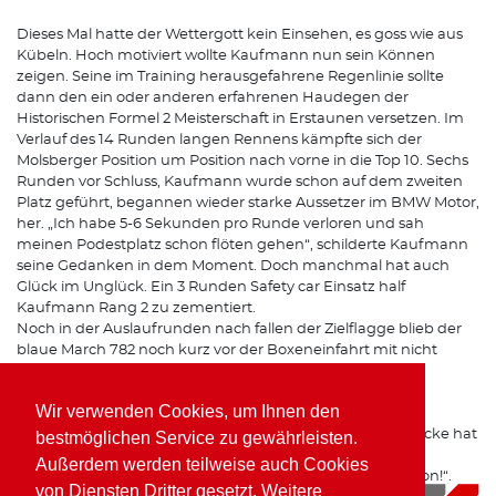
Dieses Mal hatte der Wettergott kein Einsehen, es goss wie aus
Kübeln. Hoch motiviert wollte Kaufmann nun sein Können
zeigen. Seine im Training herausgefahrene Regenlinie sollte
dann den ein oder anderen erfahrenen Haudegen der
Historischen Formel 2 Meisterschaft in Erstaunen versetzen. Im
Verlauf des 14 Runden langen Rennens kämpfte sich der
Molsberger Position um Position nach vorne in die Top 10. Sechs
Runden vor Schluss, Kaufmann wurde schon auf dem zweiten
Platz geführt, begannen wieder starke Aussetzer im BMW Motor,
her. „Ich habe 5-6 Sekunden pro Runde verloren und sah
meinen Podestplatz schon flöten gehen“, schilderte Kaufmann
seine Gedanken in dem Moment. Doch manchmal hat auch
Glück im Unglück. Ein 3 Runden Safety car Einsatz half
Kaufmann Rang 2 zu zementiert.
Noch in der Auslaufrunden nach fallen der Zielflagge blieb der
blaue March 782 noch kurz vor der Boxeneinfahrt mit nicht
mehr laufendem Motor stehen…
Wir verwenden Cookies, um Ihnen den
„Ein super Abschluss für ein zunächst durchwachsendes
Wochenende“, so das Fazit des Formel 2 Piloten. „Die Strecke hat
bestmöglichen Service zu gewährleisten.
auch im Regen richtig Spaß gemacht und ein Sieg war in
Außerdem werden teilweise auch Cookies
Griffweite. Ich freue mich jetzt schon auf die nächste Saison!“.
von Diensten Dritter gesetzt. Weitere
09.10.2019
|
News