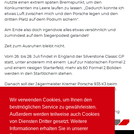
nutzte einen extrem späten Bremspunkt, um den
Konkurrenten ins Leere laufen zu lassen. „Dadurch konnte ich
etwas Luft zwischen mich und den Porsche legen und den
dritten Platz auf dem Podium sichern“.
Am Ende also doch irgendwie alles etwas versöhnlich und
zumindest auf dem Siegerpodest gelandet!
Zeit zum Ausruhen bleibt nicht.
Vom 26. bis 28. Juli findet in England der Silverstone Classic GP
statt, unter anderem mit einem Lauf zur historischen Formel 2
und einem riesigen Starterfeld, mehr als 60 Formel 2 Boliden
werden in den Startlöchern stehen.
Danach soll der Jägermeister Kremer Porsche 935 K3 beim
Oldtimer Grand Prix auf dem Nürburgring doch noch mal
zeigen, was wirklich in ihm steckt.
Wir verwenden Cookies, um Ihnen den
Das Team Porsche Kremer Racing gibt ALLES um diesen
bestmöglichen Service zu gewährleisten.
Brenner Top vorbereitet beim Oldtimer GP am Nürburgring
Außerdem werden teilweise auch Cookies
einzusetzen
von Diensten Dritter gesetzt. Weitere
15.07.2019
|
News
Informationen erhalten Sie in unserer