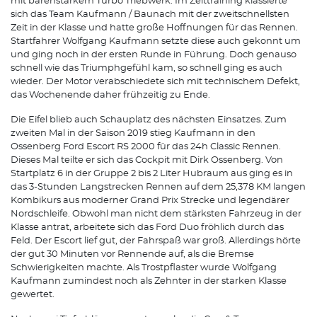
mit bärenstarkem Turbo Triebwerk. Im Zeittraining klassierte
sich das Team Kaufmann / Baunach mit der zweitschnellsten
Zeit in der Klasse und hatte große Hoffnungen für das Rennen.
Startfahrer Wolfgang Kaufmann setzte diese auch gekonnt um
und ging noch in der ersten Runde in Führung. Doch genauso
schnell wie das Triumphgefühl kam, so schnell ging es auch
wieder. Der Motor verabschiedete sich mit technischem Defekt,
das Wochenende daher frühzeitig zu Ende.
Die Eifel blieb auch Schauplatz des nächsten Einsatzes. Zum
zweiten Mal in der Saison 2019 stieg Kaufmann in den
Ossenberg Ford Escort RS 2000 für das 24h Classic Rennen.
Dieses Mal teilte er sich das Cockpit mit Dirk Ossenberg. Von
Startplatz 6 in der Gruppe 2 bis 2 Liter Hubraum aus ging es in
das 3-Stunden Langstrecken Rennen auf dem 25,378 KM langen
Kombikurs aus moderner Grand Prix Strecke und legendärer
Nordschleife. Obwohl man nicht dem stärksten Fahrzeug in der
Klasse antrat, arbeitete sich das Ford Duo fröhlich durch das
Feld. Der Escort lief gut, der Fahrspaß war groß. Allerdings hörte
der gut 30 Minuten vor Rennende auf, als die Bremse
Schwierigkeiten machte. Als Trostpflaster wurde Wolfgang
Kaufmann zumindest noch als Zehnter in der starken Klasse
gewertet.