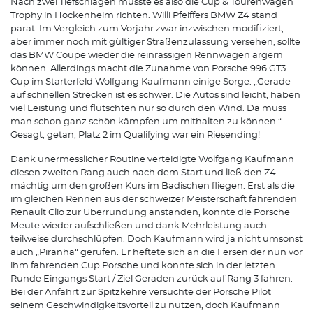
Nach zwei Tiefschlägen musste es also die Cup & Tourenwagen
Trophy in Hockenheim richten. Willi Pfeiffers BMW Z4 stand
parat. Im Vergleich zum Vorjahr zwar inzwischen modifiziert,
aber immer noch mit gültiger Straßenzulassung versehen, sollte
das BMW Coupe wieder die reinrassigen Rennwagen ärgern
können. Allerdings macht die Zunahme von Porsche 996 GT3
Cup im Starterfeld Wolfgang Kaufmann einige Sorge. „Gerade
auf schnellen Strecken ist es schwer. Die Autos sind leicht, haben
viel Leistung und flutschten nur so durch den Wind. Da muss
man schon ganz schön kämpfen um mithalten zu können.“
Gesagt, getan, Platz 2 im Qualifying war ein Riesending!
Dank unermesslicher Routine verteidigte Wolfgang Kaufmann
diesen zweiten Rang auch nach dem Start und ließ den Z4
mächtig um den großen Kurs im Badischen fliegen. Erst als die
im gleichen Rennen aus der schweizer Meisterschaft fahrenden
Renault Clio zur Überrundung anstanden, konnte die Porsche
Meute wieder aufschließen und dank Mehrleistung auch
teilweise durchschlüpfen. Doch Kaufmann wird ja nicht umsonst
auch „Piranha“ gerufen. Er heftete sich an die Fersen der nun vor
ihm fahrenden Cup Porsche und konnte sich in der letzten
Runde Eingangs Start / Ziel Geraden zurück auf Rang 3 fahren.
Bei der Anfahrt zur Spitzkehre versuchte der Porsche Pilot
seinem Geschwindigkeitsvorteil zu nutzen, doch Kaufmann