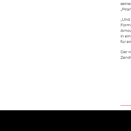
seine
„Pira
„Und 
Forme
Arnou
in ei
für ei
Der n
Zandv