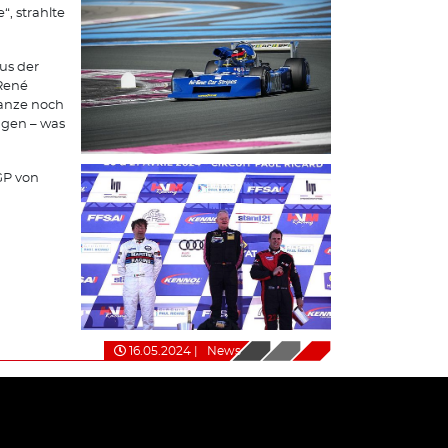
“, strahlte
us der
 René
Ganze noch
agen – was
 GP von
16.05.2024
|
News