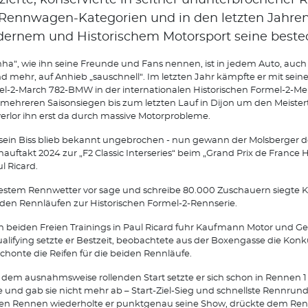
tzierte, konservierte in seither ununterbrochener
 Rennwagen-Kategorien und in den letzten Jahre
ernem und Historischem Motorsport seine best
nha“, wie ihn seine Freunde und Fans nennen, ist in jedem Auto, auch
d mehr, auf Anhieb „sauschnell“. Im letzten Jahr kämpfte er mit sei
l-2-March 782-BMW in der internationalen Historischen Formel-2-Mei
mehreren Saisonsiegen bis zum letzten Lauf in Dijon um den Meistert
erlor ihn erst da durch massive Motorprobleme.
sein Biss blieb bekannt ungebrochen - nun gewann der Molsberger 
nauftakt 2024 zur „F2 Classic Interseries“ beim „Grand Prix de France H
ul Ricard.
estem Rennwetter vor sage und schreibe 80.000 Zuschauern siegte
iden Rennläufen zur Historischen Formel-2-Rennserie.
n beiden Freien Trainings in Paul Ricard fuhr Kaufmann Motor und Get
alifying setzte er Bestzeit, beobachtete aus der Boxengasse die Kon
chonte die Reifen für die beiden Rennläufe.
dem ausnahmsweise rollenden Start setzte er sich schon in Rennen 1
e und gab sie nicht mehr ab – Start-Ziel-Sieg und schnellste Rennrun
en Rennen wiederholte er punktgenau seine Show, drückte dem Re