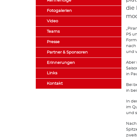
pla
Rennerfolge
die
Fotogalerien
mod
Video
„Pira
Teams
PS un
Forme
Presse
nach 
und v
Partner & Sponsoren
Aber 
Erinnerungen
Saiso
Links
in Pa
Kontakt
Bei b
in be
In de
im Qu
und s
Nach 
Spitz
zweit