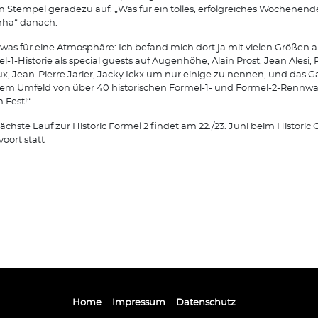
n Stempel geradezu auf. „Was für ein tolles, erfolgreiches Wochenende
nha“ danach.
was für eine Atmosphäre: Ich befand mich dort ja mit vielen Größen a
l-1-Historie als special guests auf Augenhöhe, Alain Prost, Jean Alesi,
x, Jean-Pierre Jarier, Jacky Ickx um nur einige zu nennen, und das 
nem Umfeld von über 40 historischen Formel-1- und Formel-2-Rennw
n Fest!“
ächste Lauf zur Historic Formel 2 findet am 22./23. Juni beim Historic
oort statt
Home
Impressum
Datenschutz