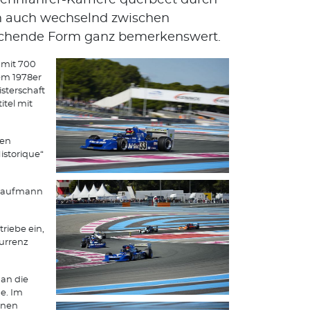
 Rennfahrer-Karriere querbeet durch
n auch wechselnd zwischen
echende Form ganz bemerkenswert.
 mit 700
nem 1978er
sterschaft
itel mit
den
istorique“
 Kaufmann
riebe ein,
kurrenz
 an die
de. Im
nnen