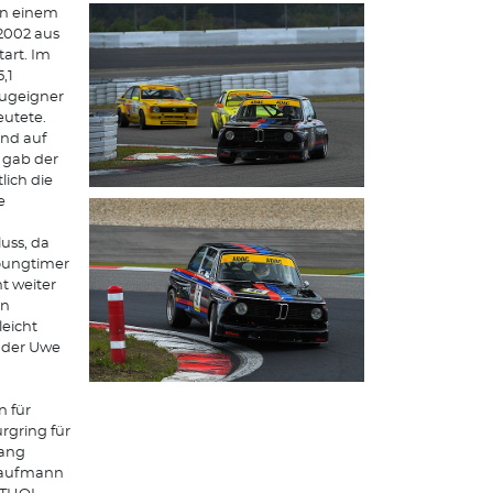
an einem
2002 aus
art. Im
,1
eugeigner
eutete.
und auf
 gab der
ich die
e
u
uss, da
oungtimer
t weiter
nn
leicht
 der Uwe
 für
urgring für
gang
Kaufmann