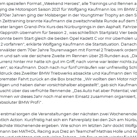
em speziellen Format „Weekend Heroes“, alle Trainings und Rennen 
ging die Motorsport Saison 2021 für Wolfgang Kaufmann los. Im BMW 
970er Jahren ging der Molsberger in der Youngtimer Trophy an den St
n Zeittraining brannte Kaufmann die zweitschnellste Runde auf dem 5
eter langen Grand-Prix Kurs des Nürburgrings in den Asphalt. Fahrz
lapproth übernahm für Session 2 , was schließlich Startplatz Vier bed
konnte beim Start gleich die beiden Opel Kadett C vor mir überholen 
2 vorfahren“, erklärte Wolfgang Kaufmann die Startsituation. Danach
rwälder dem 70er Jahre Tourenwagen mit Formel 2 Triebwerk ordentl
n und sah wie der sichere Zweite im Rennen über 25 Runden aus. „Di
rrenz hinter mir hatte ich gut im Griff, nach vorne war leider nichts z
n“, so Kaufmann. Doch nach nur fünf Umläufen war unfreiwillig Schl
ldruck des Zweiliter BMW Triebwerks absackte und Kaufmann den Y
bremster Fahrt zurück an die Box brachte. „Wir wollten den Motor nich
igen und haben daher vorsichtshalber abgestellt“, gab sich Kaufma
uscht über das verfrühte Rennende. „Das Auto hat aber Potential, viel
men wir dieses Jahr noch mal einen Einsatz zusammen organisiert,
a absoluter BMW Profi“ .
erstmal sorgen die Veranstaltungen der nächsten zwei Wochenenden
tlich Action. Kurzfristig hat sich ein Fahrerplatz bei den 24h am Nürb
ächste Wochenende ergeben. Wie schon im letzten Jahr dockt Wolf
mann bei MATHOL Racing aus Diez an Teamchef Mathias Holle und 