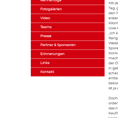
Rennerfolge
Mit d
Tag, 
Fotogalerien
den 1
Video
erste
Kilom
Teams
Uwe K
„Ich 
Presse
Rang 
Weste
Partner & Sponsoren
Spore
Konku
Erinnerungen
mache
Links
der Ö
in ge
Kontakt
schäd
enttä
bekom
ist j
Doch 
orden
das n
Kauf