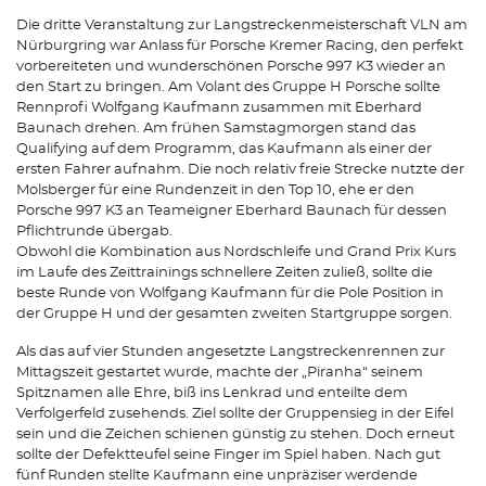
Die dritte Veranstaltung zur Langstreckenmeisterschaft VLN am
Nürburgring war Anlass für Porsche Kremer Racing, den perfekt
vorbereiteten und wunderschönen Porsche 997 K3 wieder an
den Start zu bringen. Am Volant des Gruppe H Porsche sollte
Rennprofi Wolfgang Kaufmann zusammen mit Eberhard
Baunach drehen. Am frühen Samstagmorgen stand das
Qualifying auf dem Programm, das Kaufmann als einer der
ersten Fahrer aufnahm. Die noch relativ freie Strecke nutzte der
Molsberger für eine Rundenzeit in den Top 10, ehe er den
Porsche 997 K3 an Teameigner Eberhard Baunach für dessen
Pflichtrunde übergab.
Obwohl die Kombination aus Nordschleife und Grand Prix Kurs
im Laufe des Zeittrainings schnellere Zeiten zuließ, sollte die
beste Runde von Wolfgang Kaufmann für die Pole Position in
der Gruppe H und der gesamten zweiten Startgruppe sorgen.
Als das auf vier Stunden angesetzte Langstreckenrennen zur
Mittagszeit gestartet wurde, machte der „Piranha“ seinem
Spitznamen alle Ehre, biß ins Lenkrad und enteilte dem
Verfolgerfeld zusehends. Ziel sollte der Gruppensieg in der Eifel
sein und die Zeichen schienen günstig zu stehen. Doch erneut
sollte der Defektteufel seine Finger im Spiel haben. Nach gut
fünf Runden stellte Kaufmann eine unpräziser werdende