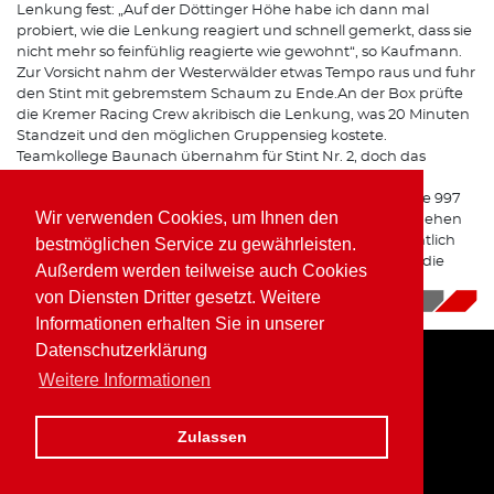
Lenkung fest: „Auf der Döttinger Höhe habe ich dann mal
probiert, wie die Lenkung reagiert und schnell gemerkt, dass sie
nicht mehr so feinfühlig reagierte wie gewohnt“, so Kaufmann.
Zur Vorsicht nahm der Westerwälder etwas Tempo raus und fuhr
den Stint mit gebremstem Schaum zu Ende.An der Box prüfte
die Kremer Racing Crew akribisch die Lenkung, was 20 Minuten
Standzeit und den möglichen Gruppensieg kostete.
Teamkollege Baunach übernahm für Stint Nr. 2, doch das
Problem tauchte beim nächsten Stopp wieder auf. Aus
Sicherheitsgründen entschied sich das Team, den Porsche 997
Wir verwenden Cookies, um Ihnen den
K3 aus dem Rennen zurück zu ziehen. „In zwei Wochen gehen
wir bei VLN 4 wieder an den Start und können uns hoffentlich
bestmöglichen Service zu gewährleisten.
endlich mal einen Siegerkranz abholen“, gab Kaufmann die
Außerdem werden teilweise auch Cookies
Parole für das nächste Rennen aus.
von Diensten Dritter gesetzt. Weitere
28.06.2018
|
News
Informationen erhalten Sie in unserer
Datenschutzerklärung
Weitere Informationen
Home
Impressum
Datenschutz
Zulassen