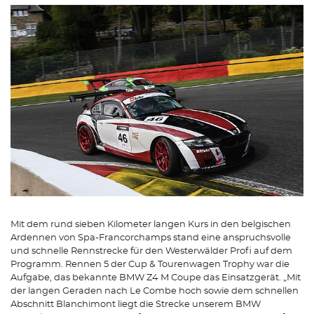
Mit dem rund sieben Kilometer langen Kurs in den belgischen
Ardennen von Spa-Francorchamps stand eine anspruchsvolle
und schnelle Rennstrecke für den Westerwälder Profi auf dem
Programm. Rennen 5 der Cup & Tourenwagen Trophy war die
Aufgabe, das bekannte BMW Z4 M Coupe das Einsatzgerät. „Mit
der langen Geraden nach Le Combe hoch sowie dem schnellen
Abschnitt Blanchimont liegt die Strecke unserem BMW