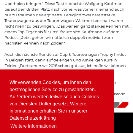
Überholen bringen.“ Diese Taktik brachte Wolfgang Kaufman
bis auf den dritten Platz nach vorne, was vorher niemand auch
nur zu träumen gewagt hatte. Lediglich zwei bärenstarke
Tourenwagen aus der Tourenwagen-Weltmeisterschaft waren
nicht mehr zu bezwingen. „Das war ein ganz starkes Rennen mit
einem Top Ergebnis für uns“, freute sich Kaufmann auf dem
Podest. „Jetzt gehen wir natürlich doppelt motiviert zum
nächsten Rennen nach Zolder.“
Auch die nächste Runde zur Cup & Tourewnagen Trophy findet
in Belgien statt, dann auf de engen und winkeligen Kurs in
Zolder. „Dort sahen wir 2018 schon gut aus, ich hoffe wir können
dieses Mal um den Sieg kämpfen.“
Wir verwenden Cookies, um Ihnen den
Wolfgang Kaufmann bleibt den Rennstrecken im Benelux
Raum treu, denn mit dem Historic Grand Prix im
bestmöglichen Service zu gewährleisten.
niederländischen Zandvoort steht der nächste Lauf zur Historic
Außerdem werden teilweise auch Cookies
Formel 2 auf dem Programm.
von Diensten Dritter gesetzt. Weitere
13.08.2019
|
News
Informationen erhalten Sie in unserer
Datenschutzerklärung
Weitere Informationen
Home
Impressum
Datenschutz