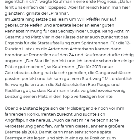
eigentlich nicht“, wagte Kaufmann eine erste Prognose. „Dafür
fehlt uns einfach der Topspeed. Aber fahrerisch kann man hier
glänzten“, grinste der „Piranha“.
Im Zeittraining setzte das Team um Willi Pfeiffer nur auf
gebrauchte Reifen und arbeitete lieber an einer guten
Rennabstimmung für das Sechszylinder Coupe. Rang Acht im
Gesamt und Platz Vier in der Klasse daher auch zunächst das
Ergebnis für die Startaufstellung zum Sprintrennen. Für die 12-
Runden Hatz um die Ardennen Achterbahn kamen dann
brandneue Rennreifen auf den Z4 und Kaufmann durfte richtig
angasen. „Der Start lief perfekt und ich konnte schon den einige
Plätze gut machen“, so Kaufmann. „Die für 2019 neue
Getriebeabstufung hat da sehr geholfen, die Ganganschlüssen
passten perfekt und ich kam gut vom Start weg.“ Mit ordentlich
Schwung liefen auch die Schlüsselstellen Eau Rouge und
Radillion gut, so dass Kaufmann trotz vergleichsweise wenig
Leistung seinen Platz in den Top 5 verteidigen konnte.
Über die Distanz legte sich der Molsberger die noch vor ihm
fahrenden Konkurrenten zurecht und suchte sich
Angriffspunkte heraus. „Auch da hat mir eine technische
Verbesserung geholfen, wir fahren dieses Jahr eine größere
Bremse als 2018. Damit kann man sehr schöne späte
Bremspunkte legen und sich in eine gute Position zum