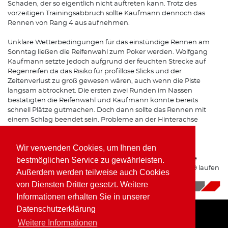
Schaden, der so eigentlich nicht auftreten kann. Trotz des
vorzeitigen Trainingsabbruch sollte Kaufmann dennoch das
Rennen von Rang 4 aus aufnehmen.
Unklare Wetterbedingungen für das einstündige Rennen am
Sonntag ließen die Reifenwahl zum Poker werden. Wolfgang
Kaufmann setzte jedoch aufgrund der feuchten Strecke auf
Regenreifen da das Risiko für profillose Slicks und der
Zeitenverlust zu groß gewesen wären, auch wenn die Piste
langsam abtrocknet. Die ersten zwei Runden im Nassen
bestätigten die Reifenwahl und Kaufmann konnte bereits
schnell Plätze gutmachen. Doch dann sollte das Rennen mit
einem Schlag beendet sein. Probleme an der Hinterachse
zwangen Kaufmann zur Aufgabe an der Strecke. „Eine
Schraube an einer Hinterachsstrebe war abgerissen.“
Wir verwenden Cookies, um Ihnen den
Leider ging die Saison 2018 für Wolfgang Kaufmann ohne
bestmöglichen Service zu gewährleisten.
zählbares Ergebnis zu Ende, doch die Planungen für 2019 laufen
Außerdem werden teilweise auch Cookies
bereits.
von Diensten Dritter gesetzt. Weitere
06.11.2018
|
News
Informationen erhalten Sie in unserer
Datenschutzerklärung
Weitere Informationen
Home
Impressum
Datenschutz