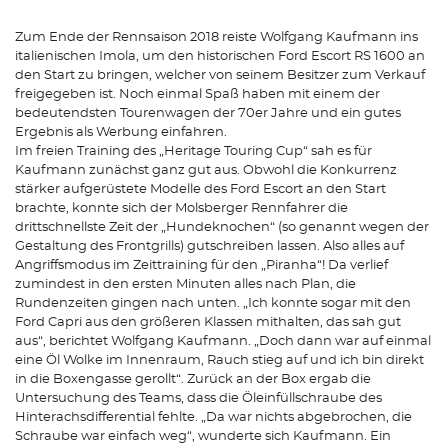
Zum Ende der Rennsaison 2018 reiste Wolfgang Kaufmann ins
italienischen Imola, um den historischen Ford Escort RS 1600 an
den Start zu bringen, welcher von seinem Besitzer zum Verkauf
freigegeben ist. Noch einmal Spaß haben mit einem der
bedeutendsten Tourenwagen der 70er Jahre und ein gutes
Ergebnis als Werbung einfahren.
Im freien Training des „Heritage Touring Cup“ sah es für
Kaufmann zunächst ganz gut aus. Obwohl die Konkurrenz
stärker aufgerüstete Modelle des Ford Escort an den Start
brachte, konnte sich der Molsberger Rennfahrer die
drittschnellste Zeit der „Hundeknochen“ (so genannt wegen der
Gestaltung des Frontgrills) gutschreiben lassen. Also alles auf
Angriffsmodus im Zeittraining für den „Piranha“! Da verlief
zumindest in den ersten Minuten alles nach Plan, die
Rundenzeiten gingen nach unten. „Ich konnte sogar mit den
Ford Capri aus den größeren Klassen mithalten, das sah gut
aus“, berichtet Wolfgang Kaufmann. „Doch dann war auf einmal
eine Öl Wolke im Innenraum, Rauch stieg auf und ich bin direkt
in die Boxengasse gerollt“. Zurück an der Box ergab die
Untersuchung des Teams, dass die Öleinfüllschraube des
Hinterachsdifferential fehlte. „Da war nichts abgebrochen, die
Schraube war einfach weg“, wunderte sich Kaufmann. Ein