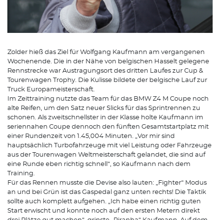
Zolder hieß das Ziel für Wolfgang Kaufmann am vergangenen
Wochenende. Die in der Nähe von belgischen Hasselt gelegene
Rennstrecke war Austragungsort des dritten Laufes zur Cup &
Tourenwagen Trophy. Die Kulisse bildete der belgische Lauf zur
Truck Europameisterschaft.
Im Zeittraining nutzte das Team für das BMW Z4 M Coupe noch
alte Reifen, um den Satz neuer Slicks für das Sprintrennen zu
schonen. Als zweitschnellster in der Klasse holte Kaufmann im
seriennahen Coupe dennoch den fünften Gesamtstartplatz mit
einer Rundenzeit von 1.45,004 Minuten. „Vor mir sind
hauptsächlich Turbofahrzeuge mit viel Leistung oder Fahrzeuge
aus der Tourenwagen Weltmeisterschaft gelandet, die sind auf
eine Runde eben richtig schnell“, so Kaufmann nach dem
Training.
Für das Rennen musste die Devise also lauten: „Fighter“ Modus
an und bei Grün ist das Gaspedal ganz unten rechts! Die Taktik
sollte auch komplett aufgehen. „Ich habe einen richtig guten
Start erwischt und konnte noch auf den ersten Metern direkt