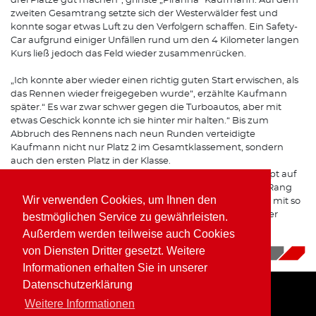
drei Plätze gut machen“, grinste „Piranha“ Kaufmann. Auf dem
zweiten Gesamtrang setzte sich der Westerwälder fest und
konnte sogar etwas Luft zu den Verfolgern schaffen. Ein Safety-
Car aufgrund einiger Unfällen rund um den 4 Kilometer langen
Kurs ließ jedoch das Feld wieder zusammenrücken.
„Ich konnte aber wieder einen richtig guten Start erwischen, als
das Rennen wieder freigegeben wurde“, erzählte Kaufmann
später.“ Es war zwar schwer gegen die Turboautos, aber mit
etwas Geschick konnte ich sie hinter mir halten.“ Bis zum
Abbruch des Rennens nach neun Runden verteidigte
Kaufmann nicht nur Platz 2 im Gesamtklassement, sondern
auch den ersten Platz in der Klasse.
„Gegen die stärkeren Autos ist es immer schwer überhaupt auf
das Podium zu fahren, daher hat das Team den zweiten Rang
Wir verwenden Cookies, um Ihnen den
heute mehr als verdient. Die kleine Mannschaft ist immer mit so
viel Euphorie dabei, das muss einfach belohnt werden. Der
bestmöglichen Service zu gewährleisten.
Klassensieg ist dann noch die Kirsche auf der Sahne“, zog
Außerdem werden teilweise auch Cookies
Kaufmann sein Resümee in Zolder.
von Diensten Dritter gesetzt. Weitere
20.09.2018
|
News
Informationen erhalten Sie in unserer
Datenschutzerklärung
Weitere Informationen
Home
Impressum
Datenschutz