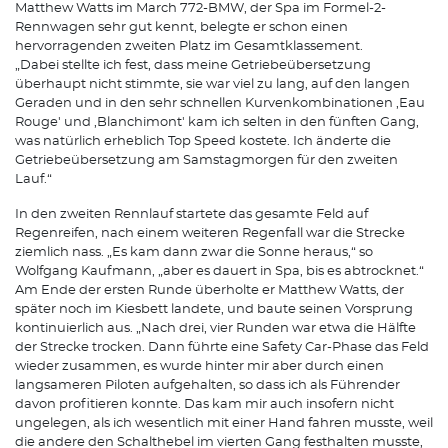
Matthew Watts im March 772-BMW, der Spa im Formel-2-
Rennwagen sehr gut kennt, belegte er schon einen
hervorragenden zweiten Platz im Gesamtklassement.
„Dabei stellte ich fest, dass meine Getriebeübersetzung
überhaupt nicht stimmte, sie war viel zu lang, auf den langen
Geraden und in den sehr schnellen Kurvenkombinationen ,Eau
Rouge' und ,Blanchimont' kam ich selten in den fünften Gang,
was natürlich erheblich Top Speed kostete. Ich änderte die
Getriebeübersetzung am Samstagmorgen für den zweiten
Lauf.“
In den zweiten Rennlauf startete das gesamte Feld auf
Regenreifen, nach einem weiteren Regenfall war die Strecke
ziemlich nass. „Es kam dann zwar die Sonne heraus,“ so
Wolfgang Kaufmann, „aber es dauert in Spa, bis es abtrocknet.“
Am Ende der ersten Runde überholte er Matthew Watts, der
später noch im Kiesbett landete, und baute seinen Vorsprung
kontinuierlich aus. „Nach drei, vier Runden war etwa die Hälfte
der Strecke trocken. Dann führte eine Safety Car-Phase das Feld
wieder zusammen, es wurde hinter mir aber durch einen
langsameren Piloten aufgehalten, so dass ich als Führender
davon profitieren konnte. Das kam mir auch insofern nicht
ungelegen, als ich wesentlich mit einer Hand fahren musste, weil
die andere den Schalthebel im vierten Gang festhalten musste,