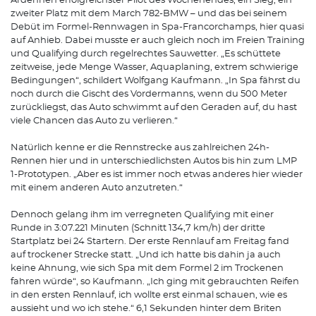
Ardennen erfolgreichster Pilot des Wochenendes, ein Sieg, ein
zweiter Platz mit dem March 782-BMW – und das bei seinem
Debüt im Formel-Rennwagen in Spa-Francorchamps, hier quasi
auf Anhieb. Dabei musste er auch gleich noch im Freien Training
und Qualifying durch regelrechtes Sauwetter. „Es schüttete
zeitweise, jede Menge Wasser, Aquaplaning, extrem schwierige
Bedingungen“, schildert Wolfgang Kaufmann. „In Spa fährst du
noch durch die Gischt des Vordermanns, wenn du 500 Meter
zurückliegst, das Auto schwimmt auf den Geraden auf, du hast
viele Chancen das Auto zu verlieren.“
Natürlich kenne er die Rennstrecke aus zahlreichen 24h-
Rennen hier und in unterschiedlichsten Autos bis hin zum LMP
1-Prototypen. „Aber es ist immer noch etwas anderes hier wieder
mit einem anderen Auto anzutreten.“
Dennoch gelang ihm im verregneten Qualifying mit einer
Runde in 3:07.221 Minuten (Schnitt 134,7 km/h) der dritte
Startplatz bei 24 Startern. Der erste Rennlauf am Freitag fand
auf trockener Strecke statt. „Und ich hatte bis dahin ja auch
keine Ahnung, wie sich Spa mit dem Formel 2 im Trockenen
fahren würde“, so Kaufmann. „Ich ging mit gebrauchten Reifen
in den ersten Rennlauf, ich wollte erst einmal schauen, wie es
aussieht und wo ich stehe.“ 6,1 Sekunden hinter dem Briten