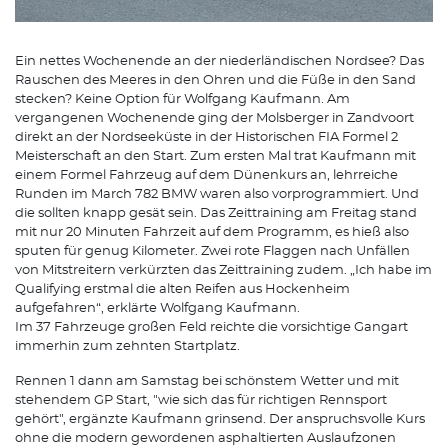
Ein nettes Wochenende an der niederländischen Nordsee? Das
Rauschen des Meeres in den Ohren und die Füße in den Sand
stecken? Keine Option für Wolfgang Kaufmann. Am
vergangenen Wochenende ging der Molsberger in Zandvoort
direkt an der Nordseeküste in der Historischen FIA Formel 2
Meisterschaft an den Start. Zum ersten Mal trat Kaufmann mit
einem Formel Fahrzeug auf dem Dünenkurs an, lehrreiche
Runden im March 782 BMW waren also vorprogrammiert. Und
die sollten knapp gesät sein. Das Zeittraining am Freitag stand
mit nur 20 Minuten Fahrzeit auf dem Programm, es hieß also
sputen für genug Kilometer. Zwei rote Flaggen nach Unfällen
von Mitstreitern verkürzten das Zeittraining zudem. „Ich habe im
Qualifying erstmal die alten Reifen aus Hockenheim
aufgefahren“, erklärte Wolfgang Kaufmann.
Im 37 Fahrzeuge großen Feld reichte die vorsichtige Gangart
immerhin zum zehnten Startplatz.
Rennen 1 dann am Samstag bei schönstem Wetter und mit
stehendem GP Start, "wie sich das für richtigen Rennsport
gehört", ergänzte Kaufmann grinsend. Der anspruchsvolle Kurs
ohne die modern gewordenen asphaltierten Auslaufzonen