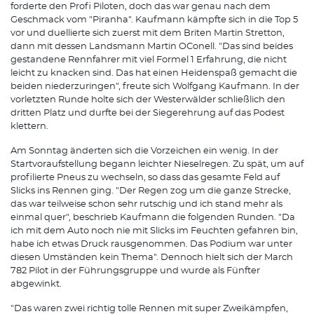
forderte den Profi Piloten, doch das war genau nach dem
Geschmack vom "Piranha". Kaufmann kämpfte sich in die Top 5
vor und duellierte sich zuerst mit dem Briten Martin Stretton,
dann mit dessen Landsmann Martin O´Conell. "Das sind beides
gestandene Rennfahrer mit viel Formel 1 Erfahrung, die nicht
leicht zu knacken sind. Das hat einen Heidenspaß gemacht die
beiden niederzuringen", freute sich Wolfgang Kaufmann. In der
vorletzten Runde holte sich der Westerwälder schließlich den
dritten Platz und durfte bei der Siegerehrung auf das Podest
klettern.
Am Sonntag änderten sich die Vorzeichen ein wenig. In der
Startvoraufstellung begann leichter Nieselregen. Zu spät, um auf
profilierte Pneus zu wechseln, so dass das gesamte Feld auf
Slicks ins Rennen ging. "Der Regen zog um die ganze Strecke,
das war teilweise schon sehr rutschig und ich stand mehr als
einmal quer", beschrieb Kaufmann die folgenden Runden. "Da
ich mit dem Auto noch nie mit Slicks im Feuchten gefahren bin,
habe ich etwas Druck rausgenommen. Das Podium war unter
diesen Umständen kein Thema". Dennoch hielt sich der March
782 Pilot in der Führungsgruppe und wurde als Fünfter
abgewinkt.
"Das waren zwei richtig tolle Rennen mit super Zweikämpfen,