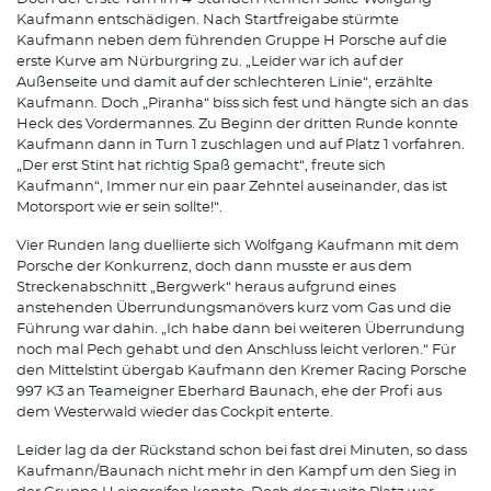
Kaufmann entschädigen. Nach Startfreigabe stürmte
Kaufmann neben dem führenden Gruppe H Porsche auf die
erste Kurve am Nürburgring zu. „Leider war ich auf der
Außenseite und damit auf der schlechteren Linie“, erzählte
Kaufmann. Doch „Piranha“ biss sich fest und hängte sich an das
Heck des Vordermannes. Zu Beginn der dritten Runde konnte
Kaufmann dann in Turn 1 zuschlagen und auf Platz 1 vorfahren.
„Der erst Stint hat richtig Spaß gemacht“, freute sich
Kaufmann“, Immer nur ein paar Zehntel auseinander, das ist
Motorsport wie er sein sollte!“.
Vier Runden lang duellierte sich Wolfgang Kaufmann mit dem
Porsche der Konkurrenz, doch dann musste er aus dem
Streckenabschnitt „Bergwerk“ heraus aufgrund eines
anstehenden Überrundungsmanövers kurz vom Gas und die
Führung war dahin. „Ich habe dann bei weiteren Überrundung
noch mal Pech gehabt und den Anschluss leicht verloren.“ Für
den Mittelstint übergab Kaufmann den Kremer Racing Porsche
997 K3 an Teameigner Eberhard Baunach, ehe der Profi aus
dem Westerwald wieder das Cockpit enterte.
Leider lag da der Rückstand schon bei fast drei Minuten, so dass
Kaufmann/Baunach nicht mehr in den Kampf um den Sieg in