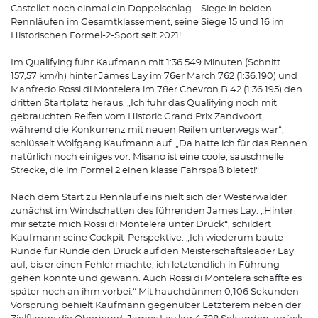
Castellet noch einmal ein Doppelschlag – Siege in beiden
Rennläufen im Gesamtklassement, seine Siege 15 und 16 im
Historischen Formel-2-Sport seit 2021!
Im Qualifying fuhr Kaufmann mit 1:36.549 Minuten (Schnitt
157,57 km/h) hinter James Lay im 76er March 762 (1:36.190) und
Manfredo Rossi di Montelera im 78er Chevron B 42 (1:36.195) den
dritten Startplatz heraus. „Ich fuhr das Qualifying noch mit
gebrauchten Reifen vom Historic Grand Prix Zandvoort,
während die Konkurrenz mit neuen Reifen unterwegs war“,
schlüsselt Wolfgang Kaufmann auf. „Da hatte ich für das Rennen
natürlich noch einiges vor. Misano ist eine coole, sauschnelle
Strecke, die im Formel 2 einen klasse Fahrspaß bietet!“
Nach dem Start zu Rennlauf eins hielt sich der Westerwälder
zunächst im Windschatten des führenden James Lay. „Hinter
mir setzte mich Rossi di Montelera unter Druck“, schildert
Kaufmann seine Cockpit-Perspektive. „Ich wiederum baute
Runde für Runde den Druck auf den Meisterschaftsleader Lay
auf, bis er einen Fehler machte, ich letztendlich in Führung
gehen konnte und gewann. Auch Rossi di Montelera schaffte es
später noch an ihm vorbei.“ Mit hauchdünnen 0,106 Sekunden
Vorsprung behielt Kaufmann gegenüber Letzterem neben der