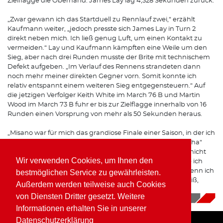
Zielflagge die Oberhand. James Lay lag 4,328 Sekunden zurück.
„Zwar gewann ich das Startduell zu Rennlauf zwei,“ erzählt
Kaufmann weiter, „jedoch presste sich James Lay in Turn 2
direkt neben mich. Ich ließ genug Luft, um einen Kontakt zu
vermeiden.“ Lay und Kaufmann kämpften eine Weile um den
Sieg, aber nach drei Runden musste der Brite mit technischem
Defekt aufgeben. „Im Verlauf des Rennens strandeten dann
noch mehr meiner direkten Gegner vorn. Somit konnte ich
relativ entspannt einem weiteren Sieg entgegensteuern.“ Auf
die jetzigen Verfolger Keith White im March 76 B und Martin
Wood im March 73 B fuhr er bis zur Zielflagge innerhalb von 16
Runden einen Vorsprung von mehr als 50 Sekunden heraus.
„Misano war für mich das grandiose Finale einer Saison, in der ich
von sechs Rennläufen fünf gewann“, resümiert der „Piranha“
begeistert. „Und obwohl ich in Brands Hatch sowie Dijon nicht
Wir verwenden Cookies, um Ihnen den
am Start war und mir somit vier Rennläufe fehlten, wurde ich
noch Dritter in der Meisterschaft! Manchmal denke ich, wenn ich
bestmöglichen Service zu gewährleisten.
damals auch noch Formel 2 hätte fahren können, wer weiß,
Außerdem werden teilweise auch Cookies
vielleicht wäre ich auch noch Formel-1-Pilot geworden...
von Diensten Dritter gesetzt. Weitere
18.11.2025
|
News
Informationen erhalten Sie in unserer
Datenschutzerklärung