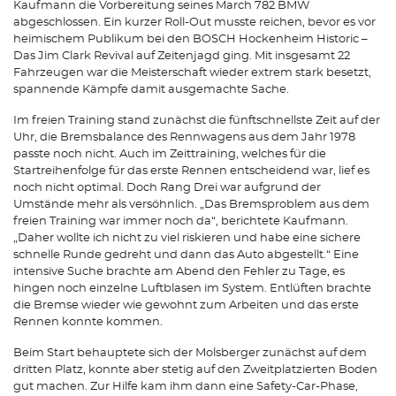
Kaufmann die Vorbereitung seines March 782 BMW
abgeschlossen. Ein kurzer Roll-Out musste reichen, bevor es vor
heimischem Publikum bei den BOSCH Hockenheim Historic –
Das Jim Clark Revival auf Zeitenjagd ging. Mit insgesamt 22
Fahrzeugen war die Meisterschaft wieder extrem stark besetzt,
spannende Kämpfe damit ausgemachte Sache.
Im freien Training stand zunächst die fünftschnellste Zeit auf der
Uhr, die Bremsbalance des Rennwagens aus dem Jahr 1978
passte noch nicht. Auch im Zeittraining, welches für die
Startreihenfolge für das erste Rennen entscheidend war, lief es
noch nicht optimal. Doch Rang Drei war aufgrund der
Umstände mehr als versöhnlich. „Das Bremsproblem aus dem
freien Training war immer noch da“, berichtete Kaufmann.
„Daher wollte ich nicht zu viel riskieren und habe eine sichere
schnelle Runde gedreht und dann das Auto abgestellt.“ Eine
intensive Suche brachte am Abend den Fehler zu Tage, es
hingen noch einzelne Luftblasen im System. Entlüften brachte
die Bremse wieder wie gewohnt zum Arbeiten und das erste
Rennen konnte kommen.
Beim Start behauptete sich der Molsberger zunächst auf dem
dritten Platz, konnte aber stetig auf den Zweitplatzierten Boden
gut machen. Zur Hilfe kam ihm dann eine Safety-Car-Phase,