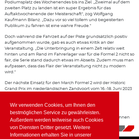
Podiumsplatz des Wochenendes bis ins Ziel. „Zweimal auf dem
zweiten Platz zu landen ist ein super Ergebnis für das
Auftaktwochenende der Meisterschaft“, zog Wolfgang
Kaufmann Bilanz. „Dazu vor so viel tollem und begeisterten
Publikum zu fahren ist eine wahre Freude.“
Doch während die Fahrzeit auf der Piste grundsätzlich positiv
aufgenommen wurde, gab es auch etwas Kritik an der
Veranstaltung. „Die Unterbringung in einem Zelt relativ weit
hinten und am Rand im Fahrerlager war für die Formel 2 nicht so
fair, die Serie stand dadurch etwas im Abseits. Zudem muss man
aufpassen, dass das Flair der Veranstaltung nicht zu modern
wird.“
Der nächste Einsatz für den March Formel 2 wird der Historic
Grand Prix im niederländischen Zandvoort vom 16.-18. Juni 2023
sein.
Wir verwenden Cookies, um Ihnen den
Zusätzlich zum historischen Programm zeichnet sich am
Horizont auch eine mögliche Rückkehr in den modernen
bestmöglichen Service zu gewährleisten.
Sportwagen-Zirkus an. Derzeit laufen Gespräche über Rennen
Außerdem werden teilweise auch Cookies
im Prototype Cup Germany auf einem LMP3 Prototypen.
von Diensten Dritter gesetzt. Weitere
16.05.2023
|
News
Informationen erhalten Sie in unserer