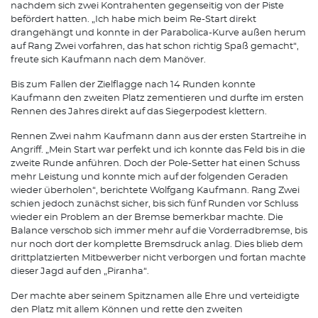
nachdem sich zwei Kontrahenten gegenseitig von der Piste
befördert hatten. „Ich habe mich beim Re-Start direkt
drangehängt und konnte in der Parabolica-Kurve außen herum
auf Rang Zwei vorfahren, das hat schon richtig Spaß gemacht“,
freute sich Kaufmann nach dem Manöver.
Bis zum Fallen der Zielflagge nach 14 Runden konnte
Kaufmann den zweiten Platz zementieren und durfte im ersten
Rennen des Jahres direkt auf das Siegerpodest klettern.
Rennen Zwei nahm Kaufmann dann aus der ersten Startreihe in
Angriff. „Mein Start war perfekt und ich konnte das Feld bis in die
zweite Runde anführen. Doch der Pole-Setter hat einen Schuss
mehr Leistung und konnte mich auf der folgenden Geraden
wieder überholen“, berichtete Wolfgang Kaufmann. Rang Zwei
schien jedoch zunächst sicher, bis sich fünf Runden vor Schluss
wieder ein Problem an der Bremse bemerkbar machte. Die
Balance verschob sich immer mehr auf die Vorderradbremse, bis
nur noch dort der komplette Bremsdruck anlag. Dies blieb dem
drittplatzierten Mitbewerber nicht verborgen und fortan machte
dieser Jagd auf den „Piranha“.
Der machte aber seinem Spitznamen alle Ehre und verteidigte
den Platz mit allem Können und rette den zweiten