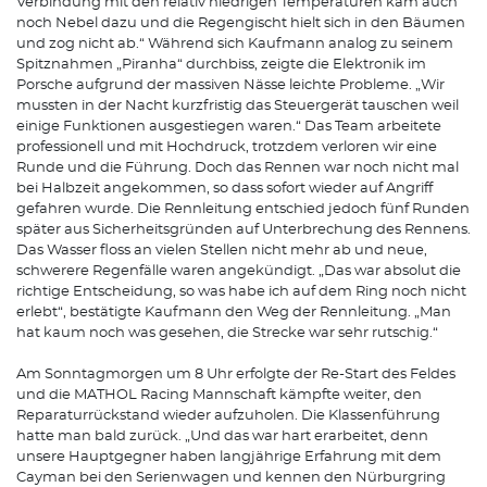
Verbindung mit den relativ niedrigen Temperaturen kam auch
noch Nebel dazu und die Regengischt hielt sich in den Bäumen
und zog nicht ab.“ Während sich Kaufmann analog zu seinem
Spitznahmen „Piranha“ durchbiss, zeigte die Elektronik im
Porsche aufgrund der massiven Nässe leichte Probleme. „Wir
mussten in der Nacht kurzfristig das Steuergerät tauschen weil
einige Funktionen ausgestiegen waren.“ Das Team arbeitete
professionell und mit Hochdruck, trotzdem verloren wir eine
Runde und die Führung. Doch das Rennen war noch nicht mal
bei Halbzeit angekommen, so dass sofort wieder auf Angriff
gefahren wurde. Die Rennleitung entschied jedoch fünf Runden
später aus Sicherheitsgründen auf Unterbrechung des Rennens.
Das Wasser floss an vielen Stellen nicht mehr ab und neue,
schwerere Regenfälle waren angekündigt. „Das war absolut die
richtige Entscheidung, so was habe ich auf dem Ring noch nicht
erlebt“, bestätigte Kaufmann den Weg der Rennleitung. „Man
hat kaum noch was gesehen, die Strecke war sehr rutschig.“
Am Sonntagmorgen um 8 Uhr erfolgte der Re-Start des Feldes
und die MATHOL Racing Mannschaft kämpfte weiter, den
Reparaturrückstand wieder aufzuholen. Die Klassenführung
hatte man bald zurück. „Und das war hart erarbeitet, denn
unsere Hauptgegner haben langjährige Erfahrung mit dem
Cayman bei den Serienwagen und kennen den Nürburgring