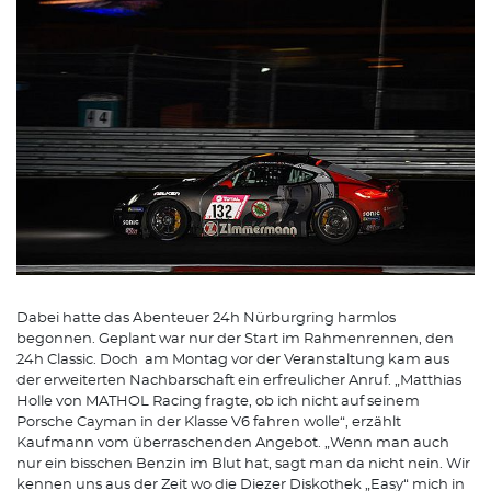
Dabei hatte das Abenteuer 24h Nürburgring harmlos
begonnen. Geplant war nur der Start im Rahmenrennen, den
24h Classic. Doch am Montag vor der Veranstaltung kam aus
der erweiterten Nachbarschaft ein erfreulicher Anruf. „Matthias
Holle von MATHOL Racing fragte, ob ich nicht auf seinem
Porsche Cayman in der Klasse V6 fahren wolle“, erzählt
Kaufmann vom überraschenden Angebot. „Wenn man auch
nur ein bisschen Benzin im Blut hat, sagt man da nicht nein. Wir
kennen uns aus der Zeit wo die Diezer Diskothek „Easy“ mich in