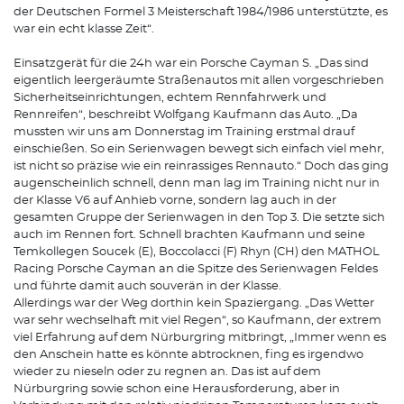
der Deutschen Formel 3 Meisterschaft 1984/1986 unterstützte, es
war ein echt klasse Zeit“.
Einsatzgerät für die 24h war ein Porsche Cayman S. „Das sind
eigentlich leergeräumte Straßenautos mit allen vorgeschrieben
Sicherheitseinrichtungen, echtem Rennfahrwerk und
Rennreifen“, beschreibt Wolfgang Kaufmann das Auto. „Da
mussten wir uns am Donnerstag im Training erstmal drauf
einschießen. So ein Serienwagen bewegt sich einfach viel mehr,
ist nicht so präzise wie ein reinrassiges Rennauto.“ Doch das ging
augenscheinlich schnell, denn man lag im Training nicht nur in
der Klasse V6 auf Anhieb vorne, sondern lag auch in der
gesamten Gruppe der Serienwagen in den Top 3. Die setzte sich
auch im Rennen fort. Schnell brachten Kaufmann und seine
Temkollegen Soucek (E), Boccolacci (F) Rhyn (CH) den MATHOL
Racing Porsche Cayman an die Spitze des Serienwagen Feldes
und führte damit auch souverän in der Klasse.
Allerdings war der Weg dorthin kein Spaziergang. „Das Wetter
war sehr wechselhaft mit viel Regen“, so Kaufmann, der extrem
viel Erfahrung auf dem Nürburgring mitbringt, „Immer wenn es
den Anschein hatte es könnte abtrocknen, fing es irgendwo
wieder zu nieseln oder zu regnen an. Das ist auf dem
Nürburgring sowie schon eine Herausforderung, aber in