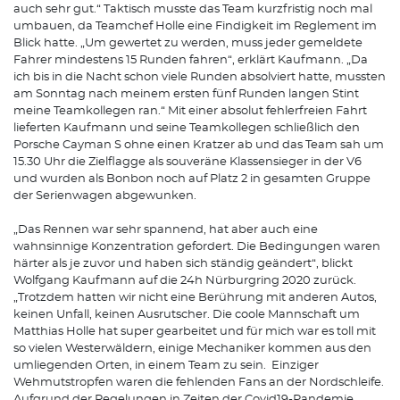
auch sehr gut.“ Taktisch musste das Team kurzfristig noch mal
umbauen, da Teamchef Holle eine Findigkeit im Reglement im
Blick hatte. „Um gewertet zu werden, muss jeder gemeldete
Fahrer mindestens 15 Runden fahren“, erklärt Kaufmann. „Da
ich bis in die Nacht schon viele Runden absolviert hatte, mussten
am Sonntag nach meinem ersten fünf Runden langen Stint
meine Teamkollegen ran.“ Mit einer absolut fehlerfreien Fahrt
lieferten Kaufmann und seine Teamkollegen schließlich den
Porsche Cayman S ohne einen Kratzer ab und das Team sah um
15.30 Uhr die Zielflagge als souveräne Klassensieger in der V6
und wurden als Bonbon noch auf Platz 2 in gesamten Gruppe
der Serienwagen abgewunken.
„Das Rennen war sehr spannend, hat aber auch eine
wahnsinnige Konzentration gefordert. Die Bedingungen waren
härter als je zuvor und haben sich ständig geändert“, blickt
Wolfgang Kaufmann auf die 24h Nürburgring 2020 zurück.
„Trotzdem hatten wir nicht eine Berührung mit anderen Autos,
keinen Unfall, keinen Ausrutscher. Die coole Mannschaft um
Matthias Holle hat super gearbeitet und für mich war es toll mit
so vielen Westerwäldern, einige Mechaniker kommen aus den
umliegenden Orten, in einem Team zu sein. Einziger
Wehmutstropfen waren die fehlenden Fans an der Nordschleife.
Aufgrund der Regelungen in Zeiten der Covid19-Pandemie