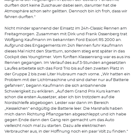
durften dort keine Zuschauer dabei sein, darunter hat die
Atmosphäre schon sehr gelitten. Dennoch bin ich froh, dass wir
fahren durften.“
Nicht minder spannend der Einsatz im 24h-Classic Rennen am
Freitagmorgen. Zusammen mit Dirk und Frank Ossenberg trat
Wolfgang Kaufmann im bekannten Ford Escort RS 2000 an.
Aufgrund des Engagements im 24h Rennen fuhr Kaufmann
dieses Mal nicht den Startturn, sondern stieg erst später in das
Cockpit des Youngtimer. Vom fünften Klassenrang war es aus ins
Rennen gegangen. Im Verlauf des auf 3-Stunden angesetzten
Laufes arbeitete sich das Ford Trio bis auf den zweiten Platz in
der Gruppe 2 bis zwei Liter Hubraum nach vorne. „Wir hatten ein
Problem mit der Lichtmaschine und sind daher nur auf Batterie
gefahren“, begann Kaufmann die sich anbahnende
Schwierigkeit zu erklären. „Auf dem Grand Prix Kurs kamen
schon die ersten Aussetzer, aber ich bin trotzdem auf die
Nordschleife abgebogen. Leider war dann im Bereich
„Kesselchen“ endgültig die Batterie leer. Die Marshalls haben
mich dann Richtung Pflanzgarten abgeschleppt und ich habe
gegen Ende dann den Gang rein gemacht um das Auto
vielleicht noch mal zu starten. Dazu alle elektrischen
Verbraucher aus, in der Hoffnung noch ein paar Volt zu finden.“