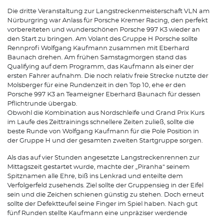
Die dritte Veranstaltung zur Langstreckenmeisterschaft VLN am
Nürburgring war Anlass für Porsche Kremer Racing, den perfekt
vorbereiteten und wunderschönen Porsche 997 K3 wieder an
den Start zu bringen. Am Volant des Gruppe H Porsche sollte
Rennprofi Wolfgang Kaufmann zusammen mit Eberhard
Baunach drehen. Am frühen Samstagmorgen stand das
Qualifying auf dem Programm, das Kaufmann als einer der
ersten Fahrer aufnahm. Die noch relativ freie Strecke nutzte der
Molsberger für eine Rundenzeit in den Top 10, ehe er den
Porsche 997 K3 an Teameigner Eberhard Baunach für dessen
Pflichtrunde übergab.
Obwohl die Kombination aus Nordschleife und Grand Prix Kurs
im Laufe des Zeittrainings schnellere Zeiten zuließ, sollte die
beste Runde von Wolfgang Kaufmann für die Pole Position in
der Gruppe H und der gesamten zweiten Startgruppe sorgen.
Als das auf vier Stunden angesetzte Langstreckenrennen zur
Mittagszeit gestartet wurde, machte der „Piranha“ seinem
Spitznamen alle Ehre, biß ins Lenkrad und enteilte dem
Verfolgerfeld zusehends. Ziel sollte der Gruppensieg in der Eifel
sein und die Zeichen schienen günstig zu stehen. Doch erneut
sollte der Defektteufel seine Finger im Spiel haben. Nach gut
fünf Runden stellte Kaufmann eine unpräziser werdende