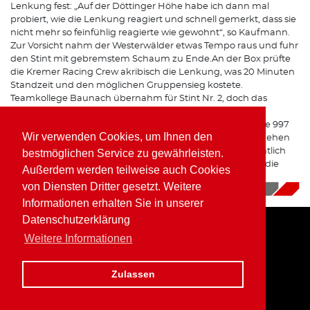
Lenkung fest: „Auf der Döttinger Höhe habe ich dann mal
probiert, wie die Lenkung reagiert und schnell gemerkt, dass sie
nicht mehr so feinfühlig reagierte wie gewohnt“, so Kaufmann.
Zur Vorsicht nahm der Westerwälder etwas Tempo raus und fuhr
den Stint mit gebremstem Schaum zu Ende.An der Box prüfte
die Kremer Racing Crew akribisch die Lenkung, was 20 Minuten
Standzeit und den möglichen Gruppensieg kostete.
Teamkollege Baunach übernahm für Stint Nr. 2, doch das
Problem tauchte beim nächsten Stopp wieder auf. Aus
Sicherheitsgründen entschied sich das Team, den Porsche 997
Wir verwenden Cookies, um Ihnen den
K3 aus dem Rennen zurück zu ziehen. „In zwei Wochen gehen
wir bei VLN 4 wieder an den Start und können uns hoffentlich
bestmöglichen Service zu gewährleisten.
endlich mal einen Siegerkranz abholen“, gab Kaufmann die
Außerdem werden teilweise auch Cookies
Parole für das nächste Rennen aus.
von Diensten Dritter gesetzt. Weitere
28.06.2018
|
News
Informationen erhalten Sie in unserer
Datenschutzerklärung
Weitere Informationen
Home
Impressum
Datenschutz
Zulassen