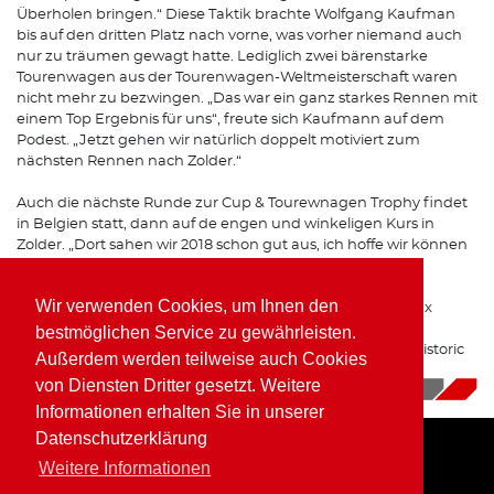
Überholen bringen.“ Diese Taktik brachte Wolfgang Kaufman
bis auf den dritten Platz nach vorne, was vorher niemand auch
nur zu träumen gewagt hatte. Lediglich zwei bärenstarke
Tourenwagen aus der Tourenwagen-Weltmeisterschaft waren
nicht mehr zu bezwingen. „Das war ein ganz starkes Rennen mit
einem Top Ergebnis für uns“, freute sich Kaufmann auf dem
Podest. „Jetzt gehen wir natürlich doppelt motiviert zum
nächsten Rennen nach Zolder.“
Auch die nächste Runde zur Cup & Tourewnagen Trophy findet
in Belgien statt, dann auf de engen und winkeligen Kurs in
Zolder. „Dort sahen wir 2018 schon gut aus, ich hoffe wir können
dieses Mal um den Sieg kämpfen.“
Wir verwenden Cookies, um Ihnen den
Wolfgang Kaufmann bleibt den Rennstrecken im Benelux
Raum treu, denn mit dem Historic Grand Prix im
bestmöglichen Service zu gewährleisten.
niederländischen Zandvoort steht der nächste Lauf zur Historic
Außerdem werden teilweise auch Cookies
Formel 2 auf dem Programm.
von Diensten Dritter gesetzt. Weitere
13.08.2019
|
News
Informationen erhalten Sie in unserer
Datenschutzerklärung
Weitere Informationen
Home
Impressum
Datenschutz