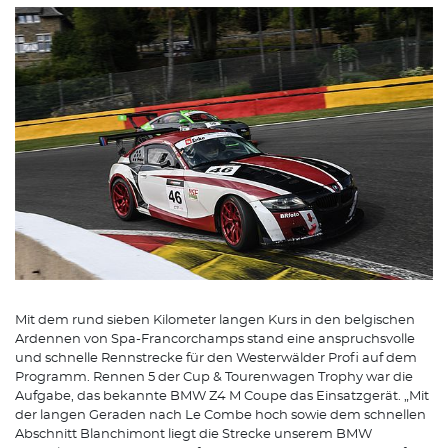
Mit dem rund sieben Kilometer langen Kurs in den belgischen
Ardennen von Spa-Francorchamps stand eine anspruchsvolle
und schnelle Rennstrecke für den Westerwälder Profi auf dem
Programm. Rennen 5 der Cup & Tourenwagen Trophy war die
Aufgabe, das bekannte BMW Z4 M Coupe das Einsatzgerät. „Mit
der langen Geraden nach Le Combe hoch sowie dem schnellen
Abschnitt Blanchimont liegt die Strecke unserem BMW