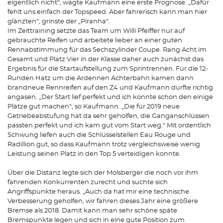
eigentlich nicht“, wagte Kaufmann eine erste Prognose. „Dafür
fehlt uns einfach der Topspeed. Aber fahrerisch kann man hier
glänzten“, grinste der „Piranha“.
Im Zeittraining setzte das Team um Willi Pfeiffer nur auf
gebrauchte Reifen und arbeitete lieber an einer guten
Rennabstimmung für das Sechszylinder Coupe. Rang Acht im
Gesamt und Platz Vier in der Klasse daher auch zunächst das
Ergebnis für die Startaufstellung zum Sprintrennen. Für die 12-
Runden Hatz um die Ardennen Achterbahn kamen dann
brandneue Rennreifen auf den Z4 und Kaufmann durfte richtig
angasen. „Der Start lief perfekt und ich konnte schon den einige
Plätze gut machen“, so Kaufmann. „Die für 2019 neue
Getriebeabstufung hat da sehr geholfen, die Ganganschlüssen
passten perfekt und ich kam gut vom Start weg.“ Mit ordentlich
Schwung liefen auch die Schlüsselstellen Eau Rouge und
Radillion gut, so dass Kaufmann trotz vergleichsweise wenig
Leistung seinen Platz in den Top 5 verteidigen konnte.
Über die Distanz legte sich der Molsberger die noch vor ihm
fahrenden Konkurrenten zurecht und suchte sich
Angriffspunkte heraus. „Auch da hat mir eine technische
Verbesserung geholfen, wir fahren dieses Jahr eine größere
Bremse als 2018. Damit kann man sehr schöne späte
Bremspunkte legen und sich in eine gute Position zum