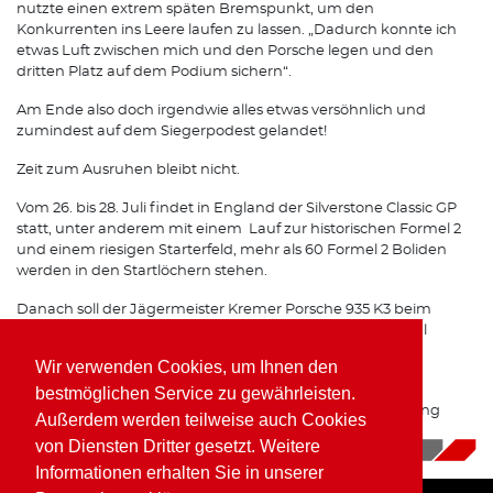
nutzte einen extrem späten Bremspunkt, um den
Konkurrenten ins Leere laufen zu lassen. „Dadurch konnte ich
etwas Luft zwischen mich und den Porsche legen und den
dritten Platz auf dem Podium sichern“.
Am Ende also doch irgendwie alles etwas versöhnlich und
zumindest auf dem Siegerpodest gelandet!
Zeit zum Ausruhen bleibt nicht.
Vom 26. bis 28. Juli findet in England der Silverstone Classic GP
statt, unter anderem mit einem Lauf zur historischen Formel 2
und einem riesigen Starterfeld, mehr als 60 Formel 2 Boliden
werden in den Startlöchern stehen.
Danach soll der Jägermeister Kremer Porsche 935 K3 beim
Oldtimer Grand Prix auf dem Nürburgring doch noch mal
zeigen, was wirklich in ihm steckt.
Wir verwenden Cookies, um Ihnen den
Das Team Porsche Kremer Racing gibt ALLES um diesen
bestmöglichen Service zu gewährleisten.
Brenner Top vorbereitet beim Oldtimer GP am Nürburgring
Außerdem werden teilweise auch Cookies
einzusetzen
von Diensten Dritter gesetzt. Weitere
15.07.2019
|
News
Informationen erhalten Sie in unserer