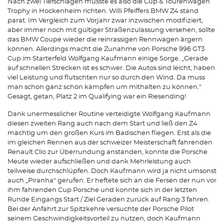
Nach zwei Tiefschlägen musste es also die Cup & Tourenwagen
Trophy in Hockenheim richten. Willi Pfeiffers BMW Z4 stand
parat. Im Vergleich zum Vorjahr zwar inzwischen modifiziert,
aber immer noch mit gültiger Straßenzulassung versehen, sollte
das BMW Coupe wieder die reinrassigen Rennwagen ärgern
können. Allerdings macht die Zunahme von Porsche 996 GT3
Cup im Starterfeld Wolfgang Kaufmann einige Sorge. „Gerade
auf schnellen Strecken ist es schwer. Die Autos sind leicht, haben
viel Leistung und flutschten nur so durch den Wind. Da muss
man schon ganz schön kämpfen um mithalten zu können.“
Gesagt, getan, Platz 2 im Qualifying war ein Riesending!
Dank unermesslicher Routine verteidigte Wolfgang Kaufmann
diesen zweiten Rang auch nach dem Start und ließ den Z4
mächtig um den großen Kurs im Badischen fliegen. Erst als die
im gleichen Rennen aus der schweizer Meisterschaft fahrenden
Renault Clio zur Überrundung anstanden, konnte die Porsche
Meute wieder aufschließen und dank Mehrleistung auch
teilweise durchschlüpfen. Doch Kaufmann wird ja nicht umsonst
auch „Piranha“ gerufen. Er heftete sich an die Fersen der nun vor
ihm fahrenden Cup Porsche und konnte sich in der letzten
Runde Eingangs Start / Ziel Geraden zurück auf Rang 3 fahren.
Bei der Anfahrt zur Spitzkehre versuchte der Porsche Pilot
seinem Geschwindigkeitsvorteil zu nutzen, doch Kaufmann