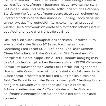
mit bärenstarkem Turbo Triebwerk. Im Zeittraining klassierte
sich das Team Kaufmann / Baunach mit der zweitschnellsten
Zeit in der Klasse und hatte große Hoffnungen für das Rennen.
Startfahrer Wolfgang Kaufmann setzte diese auch gekonnt um
und ging noch in der ersten Runde in Führung. Doch genauso
schnell wie das Triumphgefühl kam, so schnell ging es auch
wieder. Der Motor verabschiedete sich mit technischem Defekt,
das Wochenende daher frühzeitig zu Ende.
Die Eifel blieb auch Schauplatz des nächsten Einsatzes. Zum
zweiten Mal in der Saison 2019 stieg Kaufmann in den
Ossenberg Ford Escort RS 2000 für das 24h Classic Rennen.
Dieses Mal teilte er sich das Cockpit mit Dirk Ossenberg. Von
Startplatz 6 in der Gruppe 2 bis 2 Liter Hubraum aus ging es in
das 3-Stunden Langstrecken Rennen auf dem 25,378 KM langen
Kombikurs aus moderner Grand Prix Strecke und legendärer
Nordschleife. Obwohl man nicht dem stärksten Fahrzeug in der
Klasse antrat, arbeitete sich das Ford Duo fröhlich durch das
Feld. Der Escort lief gut, der Fahrspaß war groß. Allerdings hörte
der gut 30 Minuten vor Rennende auf, als die Bremse
Schwierigkeiten machte. Als Trostpflaster wurde Wolfgang
Kaufmann zumindest noch als Zehnter in der starken Klasse
gewertet.