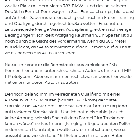
Ardennen erfolgreichster Pilot des Wochenendes, ein Sieg, ein
zweiter Platz mit dem March 782-BMW – und das bei seinem
Debüt im Formel-Rennwagen in Spa-Francorchamps, hier quasi
auf Anhieb. Dabei musste er auch gleich noch im Freien Training
und Qualifying durch regelrechtes Sauwetter. „Es schüttete
zeitweise, jede Menge Wasser, Aquaplaning, extrem schwierige
Bedingungen“, schildert Wolfgang Kaufmann. „In Spa fährst du
noch durch die Gischt des Vordermanns, wenn du 500 Meter
zurückliegst, das Auto schwimmt auf den Geraden auf, du hast
viele Chancen das Auto zu verlieren.“
Natürlich kenne er die Rennstrecke aus zahlreichen 24h-
Rennen hier und in unterschiedlichsten Autos bis hin zum LMP
1-Prototypen. „Aber es ist immer noch etwas anderes hier wieder
mit einem anderen Auto anzutreten.“
Dennoch gelang ihm im verregneten Qualifying mit einer
Runde in 3:07.221 Minuten (Schnitt 134,7 km/h) der dritte
Startplatz bei 24 Startern. Der erste Rennlauf am Freitag fand
auf trockener Strecke statt. „Und ich hatte bis dahin ja auch
keine Ahnung, wie sich Spa mit dem Formel 2 im Trockenen
fahren würde“, so Kaufmann. „Ich ging mit gebrauchten Reifen
in den ersten Rennlauf, ich wollte erst einmal schauen, wie es
aussieht und wo ich stehe.“ 6,1 Sekunden hinter dem Briten