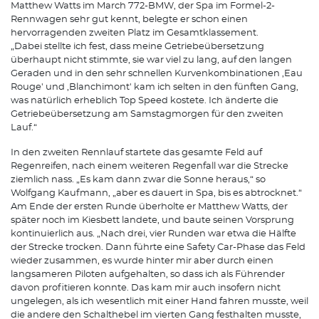
Matthew Watts im March 772-BMW, der Spa im Formel-2-
Rennwagen sehr gut kennt, belegte er schon einen
hervorragenden zweiten Platz im Gesamtklassement.
„Dabei stellte ich fest, dass meine Getriebeübersetzung
überhaupt nicht stimmte, sie war viel zu lang, auf den langen
Geraden und in den sehr schnellen Kurvenkombinationen ,Eau
Rouge' und ,Blanchimont' kam ich selten in den fünften Gang,
was natürlich erheblich Top Speed kostete. Ich änderte die
Getriebeübersetzung am Samstagmorgen für den zweiten
Lauf.“
In den zweiten Rennlauf startete das gesamte Feld auf
Regenreifen, nach einem weiteren Regenfall war die Strecke
ziemlich nass. „Es kam dann zwar die Sonne heraus,“ so
Wolfgang Kaufmann, „aber es dauert in Spa, bis es abtrocknet.“
Am Ende der ersten Runde überholte er Matthew Watts, der
später noch im Kiesbett landete, und baute seinen Vorsprung
kontinuierlich aus. „Nach drei, vier Runden war etwa die Hälfte
der Strecke trocken. Dann führte eine Safety Car-Phase das Feld
wieder zusammen, es wurde hinter mir aber durch einen
langsameren Piloten aufgehalten, so dass ich als Führender
davon profitieren konnte. Das kam mir auch insofern nicht
ungelegen, als ich wesentlich mit einer Hand fahren musste, weil
die andere den Schalthebel im vierten Gang festhalten musste,