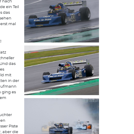
r nach
de ein Teil
s das
esehen
erst mal
c
latz
chneller
 Und das
 es
ld mit
ten in der
 Kaufmann
h ging es
inem
uchter
den
sser Piste
, aber die