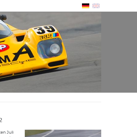
2
en Juli