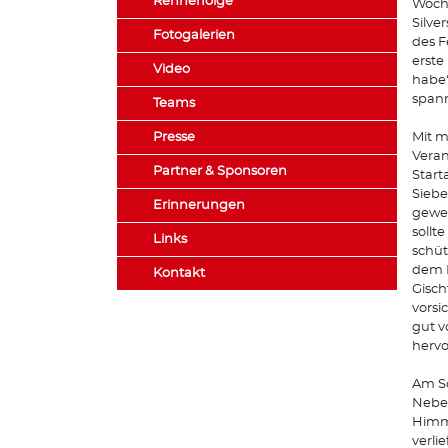
Rennerfolge
Woche
Silve
Fotogalerien
des F
erste
Video
habe“
span
Teams
Presse
Mit m
Veran
Partner & Sponsoren
Start
Siebe
Erinnerungen
gewes
sollt
Links
schüt
dem R
Kontakt
Gisch
vorsi
gut v
hervo
Am So
Nebel
Himme
verli