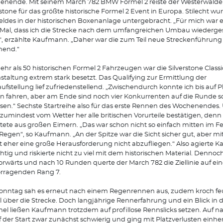
nende. Mit seinem March 782 BMW Formel 2 reiste der Westerwälde
rstone für das größte historische Formel 2 Event in Europa. Stilecht wur
eldes in der historischen Boxenanlage untergebracht. „Für mich war e
 Mal, dass ich die Strecke nach dem umfangreichen Umbau wiederg
, erzählte Kaufmann. „Daher war die zum Teil neue Streckenführung 
nend.“
ehr als 50 historischen Formel 2 Fahrzeugen war die Silverstone Classi
staltung extrem stark besetzt. Das Qualifying zur Ermittlung der
aufstellung lief zufriedenstellend. „Zwischendurch konnte ich bis auf P
n fahren, aber am Ende sind noch vier Konkurrenten auf die Runde s
en.“ Sechste Startreihe also für das erste Rennen des Wochenendes.
e zumindest vom Wetter her alle britischen Vorurteile bestätigen, denn
tete aus großen Eimern. „Das war schon nicht so einfach mitten im Fe
egen“, so Kaufmann. „An der Spitze war die Sicht sicher gut, aber mit
t eher eine große Herausforderung nicht abzufliegen.“ Also agierte
chtig und riskierte nicht zu viel mit dem historischen Material. Dennoc
orwärts und nach 10 Runden querte der March 782 die Ziellinie auf e
rragenden Rang 7.
nntag sah es erneut nach einem Regenrennen aus, zudem kroch fe
 über die Strecke. Doch langjährige Rennerfahrung und ein Blick in 
l ließen Kaufmann trotzdem auf profillose Rennslicks setzen. Auf na
ef der Start zwar zunächst schwierig und ging mit Platzverlusten einher