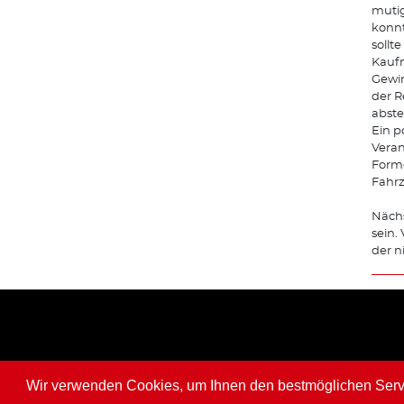
mutig
konnt
sollt
Kaufm
Gewin
der R
abste
Ein p
Veran
Forme
Fahrz
Nächs
sein.
der n
Wir verwenden Cookies, um Ihnen den bestmöglichen Servic