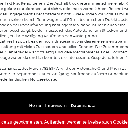
e Taktik sollte aufgehen. Der Asphalt trocknete immer schneller ab
e gefahrlos aufdrehen und sich wieder nach vorne fahren. Belohnt 
e das Engagement aber trotzdem nicht. Zwei Runden vor Schluss mus
ann seinen March Rennwagen auf P5 mit technischem Defekt abstel
de an der Radaufhängung ist ausgerissen, dabei wurden auch eine 
eifen beschädigt. Leider musste ich das Auto daher am Streckenrand
llen“, erklärte Wolfgang Kaufmann den Ausfallgrund.
ositives Fazit gab es dennoch. „Insgesamt war das eine sehr entspann
staltung mit vielen Zuschauern und tollen Rennen. Der Zusammenha
l 2 Fahrerlager war großartig und viele Mechaniker aus der Hochzeit 
euge waren da und ich konnte viele interessante Gespräche führen.“
ter Einsatz des March 782 BMW wird der Historische Grand Prix in Za
 Vom 5.-8. September startet Wolfgang Kaufmann auf dem Dünenkurs
iederländischen Nordseeküste.
Home
Impressum
Datenschutz
e zu gewährleisten. Außerdem werden teilweise auch Cookies 