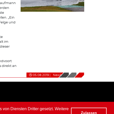
, Kaufmann
werden
ste
len. „Ein
Felge und
te
lt im
dieser
ndvoort
 direkt an
05.08.2019
|
News
von Diensten Dritter gesetzt. Weitere
Zulassen