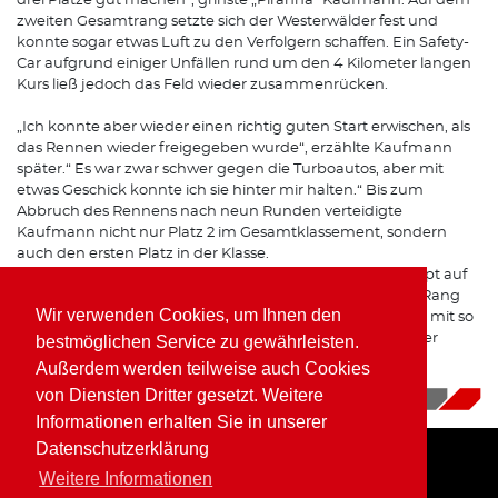
drei Plätze gut machen“, grinste „Piranha“ Kaufmann. Auf dem
zweiten Gesamtrang setzte sich der Westerwälder fest und
konnte sogar etwas Luft zu den Verfolgern schaffen. Ein Safety-
Car aufgrund einiger Unfällen rund um den 4 Kilometer langen
Kurs ließ jedoch das Feld wieder zusammenrücken.
„Ich konnte aber wieder einen richtig guten Start erwischen, als
das Rennen wieder freigegeben wurde“, erzählte Kaufmann
später.“ Es war zwar schwer gegen die Turboautos, aber mit
etwas Geschick konnte ich sie hinter mir halten.“ Bis zum
Abbruch des Rennens nach neun Runden verteidigte
Kaufmann nicht nur Platz 2 im Gesamtklassement, sondern
auch den ersten Platz in der Klasse.
„Gegen die stärkeren Autos ist es immer schwer überhaupt auf
das Podium zu fahren, daher hat das Team den zweiten Rang
Wir verwenden Cookies, um Ihnen den
heute mehr als verdient. Die kleine Mannschaft ist immer mit so
viel Euphorie dabei, das muss einfach belohnt werden. Der
bestmöglichen Service zu gewährleisten.
Klassensieg ist dann noch die Kirsche auf der Sahne“, zog
Außerdem werden teilweise auch Cookies
Kaufmann sein Resümee in Zolder.
von Diensten Dritter gesetzt. Weitere
20.09.2018
|
News
Informationen erhalten Sie in unserer
Datenschutzerklärung
Weitere Informationen
Home
Impressum
Datenschutz