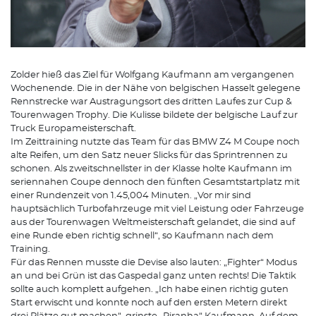
Zolder hieß das Ziel für Wolfgang Kaufmann am vergangenen
Wochenende. Die in der Nähe von belgischen Hasselt gelegene
Rennstrecke war Austragungsort des dritten Laufes zur Cup &
Tourenwagen Trophy. Die Kulisse bildete der belgische Lauf zur
Truck Europameisterschaft.
Im Zeittraining nutzte das Team für das BMW Z4 M Coupe noch
alte Reifen, um den Satz neuer Slicks für das Sprintrennen zu
schonen. Als zweitschnellster in der Klasse holte Kaufmann im
seriennahen Coupe dennoch den fünften Gesamtstartplatz mit
einer Rundenzeit von 1.45,004 Minuten. „Vor mir sind
hauptsächlich Turbofahrzeuge mit viel Leistung oder Fahrzeuge
aus der Tourenwagen Weltmeisterschaft gelandet, die sind auf
eine Runde eben richtig schnell“, so Kaufmann nach dem
Training.
Für das Rennen musste die Devise also lauten: „Fighter“ Modus
an und bei Grün ist das Gaspedal ganz unten rechts! Die Taktik
sollte auch komplett aufgehen. „Ich habe einen richtig guten
Start erwischt und konnte noch auf den ersten Metern direkt