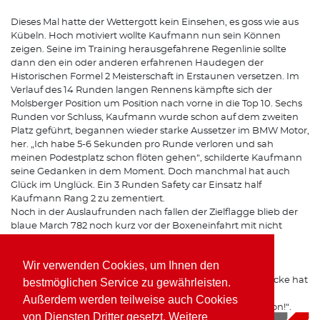
Dieses Mal hatte der Wettergott kein Einsehen, es goss wie aus
Kübeln. Hoch motiviert wollte Kaufmann nun sein Können
zeigen. Seine im Training herausgefahrene Regenlinie sollte
dann den ein oder anderen erfahrenen Haudegen der
Historischen Formel 2 Meisterschaft in Erstaunen versetzen. Im
Verlauf des 14 Runden langen Rennens kämpfte sich der
Molsberger Position um Position nach vorne in die Top 10. Sechs
Runden vor Schluss, Kaufmann wurde schon auf dem zweiten
Platz geführt, begannen wieder starke Aussetzer im BMW Motor,
her. „Ich habe 5-6 Sekunden pro Runde verloren und sah
meinen Podestplatz schon flöten gehen“, schilderte Kaufmann
seine Gedanken in dem Moment. Doch manchmal hat auch
Glück im Unglück. Ein 3 Runden Safety car Einsatz half
Kaufmann Rang 2 zu zementiert.
Noch in der Auslaufrunden nach fallen der Zielflagge blieb der
blaue March 782 noch kurz vor der Boxeneinfahrt mit nicht
mehr laufendem Motor stehen…
Wir verwenden Cookies, um Ihnen den
„Ein super Abschluss für ein zunächst durchwachsendes
Wochenende“, so das Fazit des Formel 2 Piloten. „Die Strecke hat
bestmöglichen Service zu gewährleisten.
auch im Regen richtig Spaß gemacht und ein Sieg war in
Außerdem werden teilweise auch Cookies
Griffweite. Ich freue mich jetzt schon auf die nächste Saison!“.
von Diensten Dritter gesetzt. Weitere
09.10.2019
|
News