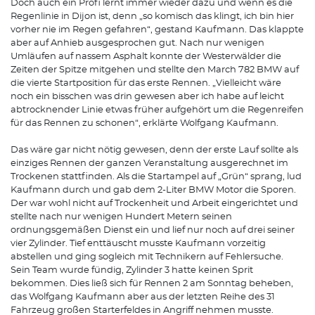
Doch auch ein Profi lernt immer wieder dazu und wenn es die
Regenlinie in Dijon ist, denn „so komisch das klingt, ich bin hier
vorher nie im Regen gefahren“, gestand Kaufmann. Das klappte
aber auf Anhieb ausgesprochen gut. Nach nur wenigen
Umläufen auf nassem Asphalt konnte der Westerwälder die
Zeiten der Spitze mitgehen und stellte den March 782 BMW auf
die vierte Startposition für das erste Rennen. „Vielleicht wäre
noch ein bisschen was drin gewesen aber ich habe auf leicht
abtrocknender Linie etwas früher aufgehört um die Regenreifen
für das Rennen zu schonen“, erklärte Wolfgang Kaufmann.
Das wäre gar nicht nötig gewesen, denn der erste Lauf sollte als
einziges Rennen der ganzen Veranstaltung ausgerechnet im
Trockenen stattfinden. Als die Startampel auf „Grün“ sprang, lud
Kaufmann durch und gab dem 2-Liter BMW Motor die Sporen.
Der war wohl nicht auf Trockenheit und Arbeit eingerichtet und
stellte nach nur wenigen Hundert Metern seinen
ordnungsgemäßen Dienst ein und lief nur noch auf drei seiner
vier Zylinder. Tief enttäuscht musste Kaufmann vorzeitig
abstellen und ging sogleich mit Technikern auf Fehlersuche.
Sein Team wurde fündig, Zylinder 3 hatte keinen Sprit
bekommen. Dies ließ sich für Rennen 2 am Sonntag beheben,
das Wolfgang Kaufmann aber aus der letzten Reihe des 31
Fahrzeug großen Starterfeldes in Angriff nehmen musste.