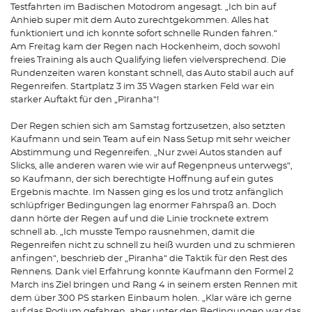
Testfahrten im Badischen Motodrom angesagt. „Ich bin auf
Anhieb super mit dem Auto zurechtgekommen. Alles hat
funktioniert und ich konnte sofort schnelle Runden fahren.“
Am Freitag kam der Regen nach Hockenheim, doch sowohl
freies Training als auch Qualifying liefen vielversprechend. Die
Rundenzeiten waren konstant schnell, das Auto stabil auch auf
Regenreifen. Startplatz 3 im 35 Wagen starken Feld war ein
starker Auftakt für den „Piranha“!
Der Regen schien sich am Samstag fortzusetzen, also setzten
Kaufmann und sein Team auf ein Nass Setup mit sehr weicher
Abstimmung und Regenreifen. „Nur zwei Autos standen auf
Slicks, alle anderen waren wie wir auf Regenpneus unterwegs“,
so Kaufmann, der sich berechtigte Hoffnung auf ein gutes
Ergebnis machte. Im Nassen ging es los und trotz anfänglich
schlüpfriger Bedingungen lag enormer Fahrspaß an. Doch
dann hörte der Regen auf und die Linie trocknete extrem
schnell ab. „Ich musste Tempo rausnehmen, damit die
Regenreifen nicht zu schnell zu heiß wurden und zu schmieren
anfingen“, beschrieb der „Piranha“ die Taktik für den Rest des
Rennens. Dank viel Erfahrung konnte Kaufmann den Formel 2
March ins Ziel bringen und Rang 4 in seinem ersten Rennen mit
dem über 300 PS starken Einbaum holen. „Klar wäre ich gerne
auf das Podium gefahren, aber unter den Bedingungen war das