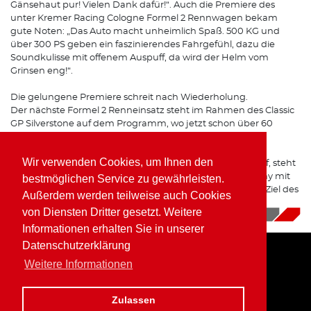
Gänsehaut pur! Vielen Dank dafür!“. Auch die Premiere des
unter Kremer Racing Cologne Formel 2 Rennwagen bekam
gute Noten: „Das Auto macht unheimlich Spaß. 500 KG und
über 300 PS geben ein faszinierendes Fahrgefühl, dazu die
Soundkulisse mit offenem Auspuff, da wird der Helm vom
Grinsen eng!“.
Die gelungene Premiere schreit nach Wiederholung.
Der nächste Formel 2 Renneinsatz steht im Rahmen des Classic
GP Silverstone auf dem Programm, wo jetzt schon über 60
Formel 2 Nennungen vorliegen.
Wir verwenden Cookies, um Ihnen den
Doch bevor Kaufmann zurück in den Formel Boliden darf, steht
erneut eine Veranstaltung der Cup & Tourenwagen Trophy mit
bestmöglichen Service zu gewährleisten.
dem BMW Z4 M Coupe in Oschersleben an, wo das klare Ziel des
Außerdem werden teilweise auch Cookies
Westerwälder flying Piranha ein Sieg ist.
von Diensten Dritter gesetzt. Weitere
30.04.2019
|
News
Informationen erhalten Sie in unserer
Datenschutzerklärung
Weitere Informationen
Home
Impressum
Datenschutz
Zulassen