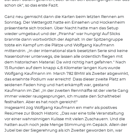
schon ok“, so das erste Fazit.
Ganz neu gemischt dann die Karten beim letzten Rennen am
Sonntag. Der Wettergott hatte ein Einsehen und Hockenheim
präsentierte sich trocken. Über Nacht hatte man das Setup
wieder umgebaut und der „Piranha“ war hungrig! Auf Slicks
brannte dann wortwörtlich der Asphalt. In der Spitzengruppe
tobte ein Kampf um die Plätze und Wolfgang Kaufmann
mittendrin. „In der international stark besetzten Serie sind keine
Nasenbohrer unterwegs, die lassen alle ordentlich fliegen mit
dem historischen Material. Da wird richtig hart gefahren.“ Nach
15 Runden auf dem knapp 4,6 Kilometer langen Kurs wurde
Wolfgang Kaufmann im March 782 BMW als Zweiter abgewinkt,
das ersehnte Podium war erreicht! Dass dieser zweite Platz am
seidenen Faden hing und hart erkämpft war, gestand
Kaufmann im Ziel: „In der zweiten Rennhälfte ist der vierte Gang
immer wieder rausgesprungen, ich musste den Schalthebel
festhalten. Aber es hat noch gereicht!“
Insgesamt zog Wolfgang Kaufmann ein mehr als positives
Resümee zur Bosch Historic. „Das war eine tolle Veranstaltung
vor einer wahnsinnigen Kulisse mit vielen Zuschauern. Und die
hatten auch noch jede Menge Stimmung im Gepäck. Allein der
Jubel bei der Siegerehrung als ich Zweiter geworden bin, war