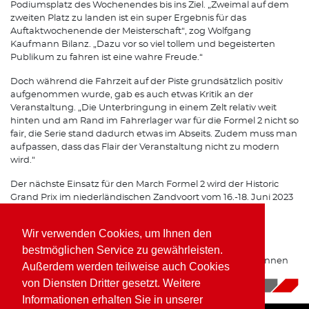
Podiumsplatz des Wochenendes bis ins Ziel. „Zweimal auf dem
zweiten Platz zu landen ist ein super Ergebnis für das
Auftaktwochenende der Meisterschaft“, zog Wolfgang
Kaufmann Bilanz. „Dazu vor so viel tollem und begeisterten
Publikum zu fahren ist eine wahre Freude.“
Doch während die Fahrzeit auf der Piste grundsätzlich positiv
aufgenommen wurde, gab es auch etwas Kritik an der
Veranstaltung. „Die Unterbringung in einem Zelt relativ weit
hinten und am Rand im Fahrerlager war für die Formel 2 nicht so
fair, die Serie stand dadurch etwas im Abseits. Zudem muss man
aufpassen, dass das Flair der Veranstaltung nicht zu modern
wird.“
Der nächste Einsatz für den March Formel 2 wird der Historic
Grand Prix im niederländischen Zandvoort vom 16.-18. Juni 2023
sein.
Wir verwenden Cookies, um Ihnen den
Zusätzlich zum historischen Programm zeichnet sich am
Horizont auch eine mögliche Rückkehr in den modernen
bestmöglichen Service zu gewährleisten.
Sportwagen-Zirkus an. Derzeit laufen Gespräche über Rennen
Außerdem werden teilweise auch Cookies
im Prototype Cup Germany auf einem LMP3 Prototypen.
von Diensten Dritter gesetzt. Weitere
16.05.2023
|
News
Informationen erhalten Sie in unserer