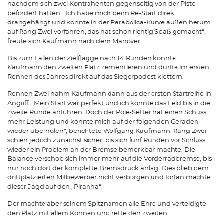
nachdem sich zwei Kontrahenten gegenseitig von der Piste
befördert hatten. „Ich habe mich beim Re-Start direkt
drangehängt und konnte in der Parabolica-Kurve außen herum
auf Rang Zwei vorfahren, das hat schon richtig Spaß gemacht“,
freute sich Kaufmann nach dem Manöver.
Bis zum Fallen der Zielflagge nach 14 Runden konnte
Kaufmann den zweiten Platz zementieren und durfte im ersten
Rennen des Jahres direkt auf das Siegerpodest klettern.
Rennen Zwei nahm Kaufmann dann aus der ersten Startreihe in
Angriff. „Mein Start war perfekt und ich konnte das Feld bis in die
zweite Runde anführen. Doch der Pole-Setter hat einen Schuss
mehr Leistung und konnte mich auf der folgenden Geraden
wieder überholen“, berichtete Wolfgang Kaufmann. Rang Zwei
schien jedoch zunächst sicher, bis sich fünf Runden vor Schluss
wieder ein Problem an der Bremse bemerkbar machte. Die
Balance verschob sich immer mehr auf die Vorderradbremse, bis
nur noch dort der komplette Bremsdruck anlag. Dies blieb dem
drittplatzierten Mitbewerber nicht verborgen und fortan machte
dieser Jagd auf den „Piranha“.
Der machte aber seinem Spitznamen alle Ehre und verteidigte
den Platz mit allem Können und rette den zweiten