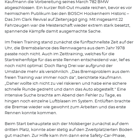
Kaufmann die Vorbereitung seines March 782 BMW
abgeschlossen. Ein kurzer Roll-Out musste reichen, bevor es vor
heimischem Publikum bei den BOSCH Hockenheim Historic –
Das Jim Clark Revival auf Zeitenjagd ging. Mit insgesamt 22
Fahrzeugen war die Meisterschaft wieder extrem stark besetzt,
spannende Kämpfe damit ausgemachte Sache.
Im freien Training stand zunächst die fünftschnellste Zeit auf der
Uhr, die Bremsbalance des Rennwagens aus dem Jahr 1978
passte noch nicht. Auch im Zeittraining, welches für die
Startreihenfolge für das erste Rennen entscheidend war, lief es
noch nicht optimal. Doch Rang Drei war aufgrund der
Umstände mehr als versöhnlich. „Das Bremsproblem aus dem
freien Training war immer noch da“, berichtete Kaufmann.
„Daher wollte ich nicht zu viel riskieren und habe eine sichere
schnelle Runde gedreht und dann das Auto abgestellt.“ Eine
intensive Suche brachte am Abend den Fehler zu Tage, es
hingen noch einzelne Luftblasen im System. Entlüften brachte
die Bremse wieder wie gewohnt zum Arbeiten und das erste
Rennen konnte kommen.
Beim Start behauptete sich der Molsberger zunächst auf dem
dritten Platz, konnte aber stetig auf den Zweitplatzierten Boden
gut machen. Zur Hilfe kam ihm dann eine Safety-Car-Phase,