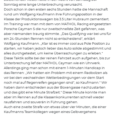
Sonntag eine lange Unterbrechung verursacht.
Doch schon in den ersten sechs Stunden hatte die Mannschaft
rund um Wolfgang Kaufmann ihre Führungsposition in der
Klasse der Produktionswagen bis 3.5 Liter Hubraum zementiert.
Im Training war man mit dem von MATHOL Racing eingesetzten
Porsche Cayman S die nur zweitschnellste Zeit gefahren, was
aber niemanden traurig stimmte. „Das Qualifying war bei uns für
ein 24-Stunden Rennen nicht so entscheidend“, erklärt
Wolfgang Kaufmann. „Klar ist es immer cool aus Pole Position zu
starten, wir haben jedoch lieber das Auto solide abgestimmt und
alles durchgetestet, um keine Überraschungen zu erleben.“
Diese Taktik sollte bei der reinen Fahrzeit auch aufgehen, bis zur
Unterbrechung lief der MATHOL Cayman wie ein Uhrwerk.
Allerdings ging man schon mit einem 1-Minuten Handicap in
das Rennen: „Wir hatten ein Problem mit einem Radbolzen als
wir bei den wechselnden Wetterbedingungen vor dem Start
noch mal auf Regenreifen gegangen sind“, so Kaufmann.“ Wir
haben dann entschieden aus der Boxengasse nachzustarten
und das gibt eine Minute Strafzeit.“ Diese Minute konnte man
aber im Rennen auf die Klassenkonkurrenten schnell wieder
rausfahren und souverän in Führung gehen.
Auch eine zweite Strafe von etwas über vier Minuten, die einer
Kaufmanns Teamkollegen wegen eines Gelbvergehens