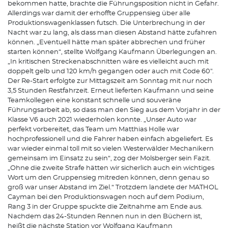
bekommen hatte, brachte die Führungsposition nicht in Gefahr.
Allerdings war damit der erhoffte Gruppensieg über alle
Produktionswagenklassen futsch. Die Unterbrechung in der
Nacht war zu lang, als dass man diesen Abstand hätte zufahren
können. „Eventuell hätte man später abbrechen und früher
starten können“, stellte Wolfgang Kaufmann Überlegungen an.
„In kritischen Streckenabschnitten wäre es vielleicht auch mit
doppelt gelb und 120 km/h gegangen oder auch mit Code 60".
Der Re-Start erfolgte zur Mittagszeit am Sonntag mit nur noch
3,5 Stunden Restfahrzeit. Erneut lieferten Kaufmann und seine
Teamkollegen eine konstant schnelle und souveräne
Führungsarbeit ab, so dass man den Sieg aus dem Vorjahr in der
Klasse V6 auch 2021 wiederholen konnte. „Unser Auto war
perfekt vorbereitet, das Team um Matthias Holle war
hochprofessionell und die Fahrer haben einfach abgeliefert. Es
war wieder einmal toll mit so vielen Westerwälder Mechanikern
gemeinsam im Einsatz zu sein“, zog der Molsberger sein Fazit.
„Ohne die zweite Strafe hätten wir sicherlich auch ein wichtiges
Wort um den Gruppensieg mitreden können, denn genau so
groß war unser Abstand im Ziel.“ Trotzdem landete der MATHOL
Cayman bei den Produktionswagen noch auf dem Podium,
Rang 3 in der Gruppe spuckte die Zeitnahme am Ende aus.
Nachdem das 24-Stunden Rennen nun in den Büchern ist,
heißt die nächste Station vor Wolfgang Kaufmann