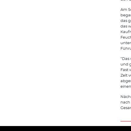
Am So
began
das g
das w
Kaufm
Feuc
unter
Führu
"Das 
und g
Fast 
Zelt 
abger
einen
Näch
nach 
Gesa