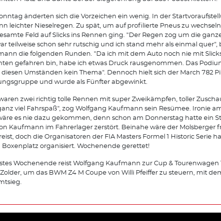
nntag änderten sich die Vorzeichen ein wenig. In der Startvoraufstel
n leichter Nieselregen. Zu spät, um auf profilierte Pneus zu wechseln
esamte Feld auf Slicks ins Rennen ging. "Der Regen zog um die ganze
ar teilweise schon sehr rutschig und ich stand mehr als einmal quer",
ann die folgenden Runden. "Da ich mit dem Auto noch nie mit Slick
hten gefahren bin, habe ich etwas Druck rausgenommen. Das Podiu
 diesen Umständen kein Thema". Dennoch hielt sich der March 782 Pil
ngsgruppe und wurde als Fünfter abgewinkt.
waren zwei richtig tolle Rennen mit super Zweikämpfen, toller Zuscha
anz viel Fahrspaß", zog Wolfgang Kaufmann sein Resümee. Ironie a
wäre es nie dazu gekommen, denn schon am Donnerstag hatte ein S
von Kaufmann im Fahrerlager zerstört. Beinahe wäre der Molsberger f
eist, doch die Organisatoren der FIA Masters Formel 1 Historic Serie 
 Boxenplatz organisiert. Wochenende gerettet!
stes Wochenende reist Wolfgang Kaufmann zur Cup & Tourenwagen 
Zolder, um das BWM Z4 M Coupe von Willi Pfeiffer zu steuern, mit dem
mtsieg.