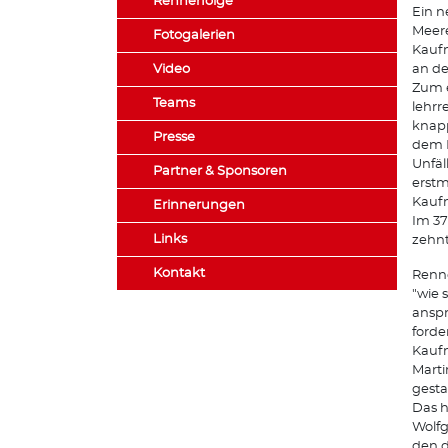
Rennerfolge
Ein n
Meere
Fotogalerien
Kauf
Video
an de
Zum e
Teams
lehrr
knapp
Presse
dem P
Unfäl
Partner & Sponsoren
erstm
Kauf
Erinnerungen
Im 37
Links
zehnt
Kontakt
Renne
"wie 
anspr
forde
Kaufm
Marti
gesta
Das h
Wolfg
den d