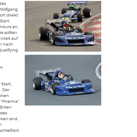
des
 Wolfgang
rt direkt
Start.
nkurs an,
e sollten
rzeit auf
en nach
Qualifying
um
Start,
. Der
zonen
"Piranha".
Briten
ides
cken sind.
h
chließlich