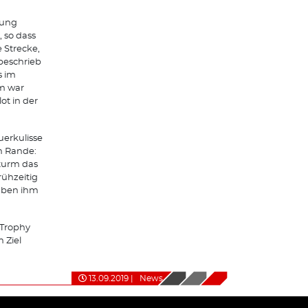
lung
, so dass
 Strecke,
 beschrieb
s im
m war
ot in der
uerkulisse
m Rande:
turm das
rühzeitig
haben ihm
Trophy
 Ziel
13.09.2019
|
News