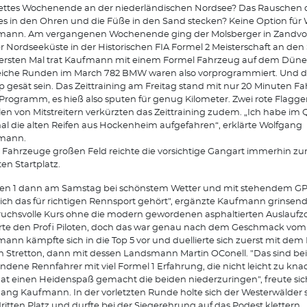
ettes Wochenende an der niederländischen Nordsee? Das Rauschen 
s in den Ohren und die Füße in den Sand stecken? Keine Option für
mann. Am vergangenen Wochenende ging der Molsberger in Zandvoo
r Nordseeküste in der Historischen FIA Formel 2 Meisterschaft an den 
rsten Mal trat Kaufmann mit einem Formel Fahrzeug auf dem Düne
eiche Runden im March 782 BMW waren also vorprogrammiert. Und di
 gesät sein. Das Zeittraining am Freitag stand mit nur 20 Minuten Fah
rogramm, es hieß also sputen für genug Kilometer. Zwei rote Flagg
len von Mitstreitern verkürzten das Zeittraining zudem. „Ich habe im 
al die alten Reifen aus Hockenheim aufgefahren“, erklärte Wolfgang
mann.
 Fahrzeuge großen Feld reichte die vorsichtige Gangart immerhin z
en Startplatz.
n 1 dann am Samstag bei schönstem Wetter und mit stehendem GP 
sich das für richtigen Rennsport gehört", ergänzte Kaufmann grinsend
uchsvolle Kurs ohne die modern gewordenen asphaltierten Auslauf
rte den Profi Piloten, doch das war genau nach dem Geschmack vom 
ann kämpfte sich in die Top 5 vor und duellierte sich zuerst mit dem 
n Stretton, dann mit dessen Landsmann Martin O´Conell. "Das sind be
ndene Rennfahrer mit viel Formel 1 Erfahrung, die nicht leicht zu kna
at einen Heidenspaß gemacht die beiden niederzuringen", freute sic
ang Kaufmann. In der vorletzten Runde holte sich der Westerwälder s
ritten Platz und durfte bei der Siegerehrung auf das Podest klettern.