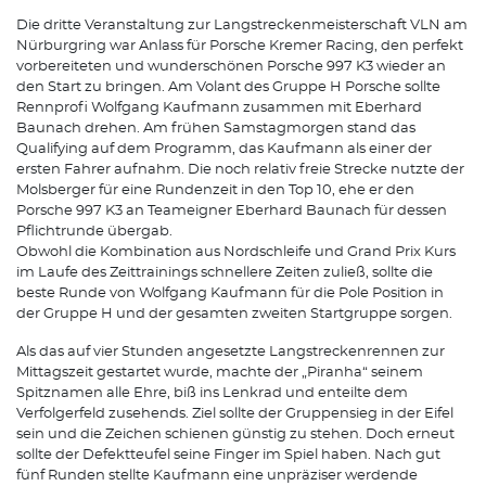
Die dritte Veranstaltung zur Langstreckenmeisterschaft VLN am
Nürburgring war Anlass für Porsche Kremer Racing, den perfekt
vorbereiteten und wunderschönen Porsche 997 K3 wieder an
den Start zu bringen. Am Volant des Gruppe H Porsche sollte
Rennprofi Wolfgang Kaufmann zusammen mit Eberhard
Baunach drehen. Am frühen Samstagmorgen stand das
Qualifying auf dem Programm, das Kaufmann als einer der
ersten Fahrer aufnahm. Die noch relativ freie Strecke nutzte der
Molsberger für eine Rundenzeit in den Top 10, ehe er den
Porsche 997 K3 an Teameigner Eberhard Baunach für dessen
Pflichtrunde übergab.
Obwohl die Kombination aus Nordschleife und Grand Prix Kurs
im Laufe des Zeittrainings schnellere Zeiten zuließ, sollte die
beste Runde von Wolfgang Kaufmann für die Pole Position in
der Gruppe H und der gesamten zweiten Startgruppe sorgen.
Als das auf vier Stunden angesetzte Langstreckenrennen zur
Mittagszeit gestartet wurde, machte der „Piranha“ seinem
Spitznamen alle Ehre, biß ins Lenkrad und enteilte dem
Verfolgerfeld zusehends. Ziel sollte der Gruppensieg in der Eifel
sein und die Zeichen schienen günstig zu stehen. Doch erneut
sollte der Defektteufel seine Finger im Spiel haben. Nach gut
fünf Runden stellte Kaufmann eine unpräziser werdende