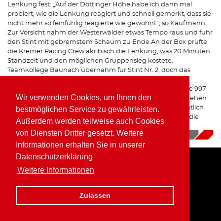
Lenkung fest: „Auf der Döttinger Höhe habe ich dann mal
probiert, wie die Lenkung reagiert und schnell gemerkt, dass sie
nicht mehr so feinfühlig reagierte wie gewohnt“, so Kaufmann.
Zur Vorsicht nahm der Westerwälder etwas Tempo raus und fuhr
den Stint mit gebremstem Schaum zu Ende.An der Box prüfte
die Kremer Racing Crew akribisch die Lenkung, was 20 Minuten
Standzeit und den möglichen Gruppensieg kostete.
Teamkollege Baunach übernahm für Stint Nr. 2, doch das
Problem tauchte beim nächsten Stopp wieder auf. Aus
Sicherheitsgründen entschied sich das Team, den Porsche 997
Wir verwenden Cookies, um Ihnen den
K3 aus dem Rennen zurück zu ziehen. „In zwei Wochen gehen
wir bei VLN 4 wieder an den Start und können uns hoffentlich
bestmöglichen Service zu gewährleisten.
endlich mal einen Siegerkranz abholen“, gab Kaufmann die
Außerdem werden teilweise auch Cookies
Parole für das nächste Rennen aus.
von Diensten Dritter gesetzt. Weitere
28.06.2018
|
News
Informationen erhalten Sie in unserer
Datenschutzerklärung
Weitere Informationen
Home
Impressum
Datenschutz
Zulassen