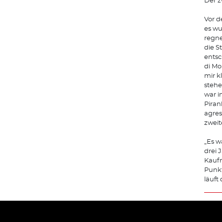
Der z
Vor d
es wu
regne
die S
entsc
di Mo
mir k
stehe
war i
Piran
agres
zweit
„Es w
drei 
Kaufm
Punkt
läuft