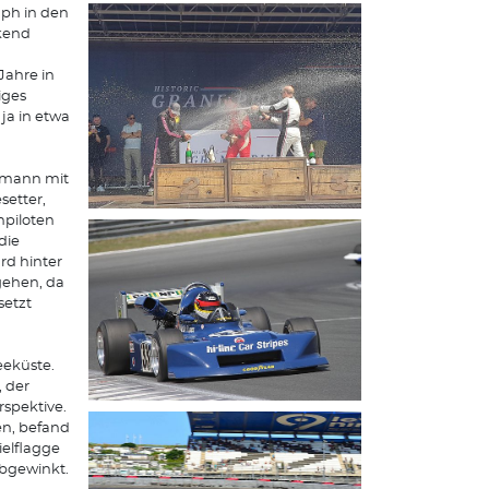
mph in den
ckend
Jahre in
iges
ja in etwa
ufmann mit
setter,
npiloten
die
rd hinter
 gehen, da
setzt
eeküste.
, der
rspektive.
en, befand
ielflagge
abgewinkt.