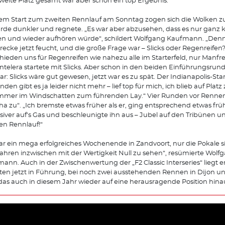
weite Platz gesamt war aber schon ein top Ergebnis.“
em Start zum zweiten Rennlauf am Sonntag zogen sich die Wolken
rde dunkler und regnete. „Es war aber abzusehen, dass es nur ganz 
n und wieder aufhören würde“, schildert Wolfgang Kaufmann. „Den
trecke jetzt feucht, und die große Frage war – Slicks oder Regenreifen
hieden uns für Regenreifen wie nahezu alle im Starterfeld, nur Manfr
ntelera startete mit Slicks. Aber schon in den beiden Einführungsru
lar: Slicks wäre gut gewesen, jetzt war es zu spät. Der Indianapolis-Sta
nden gibt es ja leider nicht mehr – lief top für mich, ich blieb auf Plat
mmer im Windschatten zum führenden Lay.“ Vier Runden vor Rennen
ha zu“. „Ich bremste etwas früher als er, ging entsprechend etwas fr
siver auf's Gas und beschleunigte ihn aus – Jubel auf den Tribünen u
en Rennlauf!“
ar ein mega erfolgreiches Wochenende in Zandvoort, nur die Pokale 
Jahren inzwischen mit der Wertigkeit Null zu sehen“, resümierte Wolf
ann. Auch in der Zwischenwertung der „F2 Classic Interseries“ liegt e
en jetzt in Führung, bei noch zwei ausstehenden Rennen in Dijon u
 das auch in diesem Jahr wieder auf eine herausragende Position hina