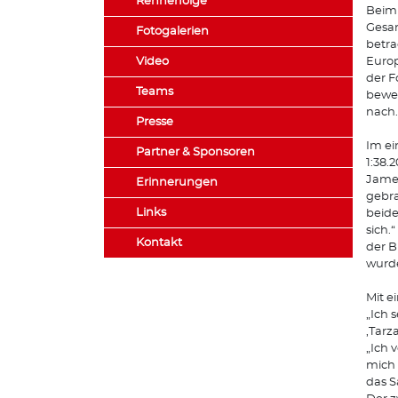
Rennerfolge
Beim 
Gesam
Fotogalerien
betra
Video
Europ
der F
Teams
beweg
nach.
Presse
Im ei
Partner & Sponsoren
1:38.
James
Erinnerungen
gebra
Links
beide
sich.
Kontakt
der B
wurd
Mit e
„Ich 
,Tarz
„Ich 
mich 
das S