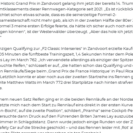
Historic Grand Prix in Zandvoort gelang ihm jetzt der bereits 14. Triu
tklassements dieser Rennwagen-Kategorie seit 2021. „Es ist rückbli
chtet schon etwas schade, dass es die seinerzeitige Formel-2-
ameisterschaft nicht mehr gab, als ich in der zweiten Hälfte der 80er 
ormel 3 meine ersten Erfolge feierte, da hätte ich sicher auch noch ein
en können“, ist der Westerwälder überzeugt. „Aber das hole ich jetzt 
“
nzigen Qualifying zur „F2 Classic Interseries“ in Zandvoort erzielte Ka
205 Minuten die fünftbeste Trainingszeit, 1,4 Sekunden hinter dem Pole
 Lay im March 762. „Ich verwendete allerdings als einziger der Spitze
uchte Reifen,“ schlüsselt er auf, „die hatten schon das Qualifying und 
n Rennläufe/Siege beim ,Grand Prix de France Historique' in Paul Rica
“ Letztlich konnte er aber noch aus der zweiten Startreihe ins Rennen
rite Matthew Watts im March 772 drei Startplätze nach hinten strafver
e.
inem neuen Satz Reifen ging er in die beiden Rennläufe an der Nords
setzte mich nach dem Start zu Rennlauf eins direkt in der ersten Kurve
an-Bocht', auf die zweite Position“, schildert „Piranha“ seine Cockpit-Pe
versuchte dann Druck auf den Führenden Briten James Lay auszuüb
immer in Schlagdistanz. Dann wurde jedoch einige Runden vor der Z
afety Car auf die Strecke geschickt – und das Rennen leider mit ,Rot' 