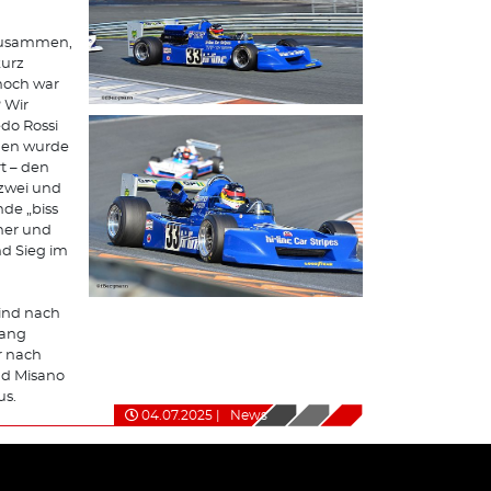
 zusammen,
kurz
noch war
? Wir
edo Rossi
nden wurde
rt – den
z zwei und
de „biss
üher und
nd Sieg im
sind nach
gang
r nach
nd Misano
us.
04.07.2025
|
News