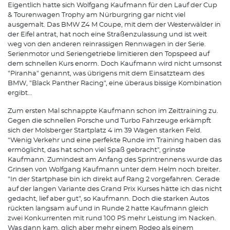
Eigentlich hatte sich Wolfgang Kaufmann für den Lauf der Cup
& Tourenwagen Trophy am Nürburgring gar nicht viel
ausgemalt. Das BMW Z4 M Coupe, mit dem der Westerwälder in
der Eifel antrat, hat noch eine Straßenzulassung und ist weit
weg von den anderen reinrassigen Rennwagen in der Serie.
Serienmotor und Seriengetriebe limitieren den Topspeed auf
dem schnellen Kurs enorm. Doch Kaufmann wird nicht umsonst
"Piranha" genannt, was übrigens mit dem Einsatzteam des
BMW, "Black Panther Racing", eine überaus bissige Kombination
ergibt…
Zum ersten Mal schnappte Kaufmann schon im Zeittraining zu.
Gegen die schnellen Porsche und Turbo Fahrzeuge erkämpft
sich der Molsberger Startplatz 4 im 39 Wagen starken Feld.
"Wenig Verkehr und eine perfekte Runde im Training haben das
ermöglicht, das hat schon viel Spaß gebracht", grinste
Kaufmann. Zumindest am Anfang des Sprintrennens wurde das
Grinsen von Wolfgang Kaufmann unter dem Helm noch breiter.
"In der Startphase bin ich direkt auf Rang 2 vorgefahren. Gerade
auf der langen Variante des Grand Prix Kurses hätte ich das nicht
gedacht, lief aber gut", so Kaufmann. Doch die starken Autos
rückten langsam auf und in Runde 2 hatte Kaufmann gleich
zwei Konkurrenten mit rund 100 PS mehr Leistung im Nacken.
Was dann kam, glich aber mehr einem Rodeo als einem