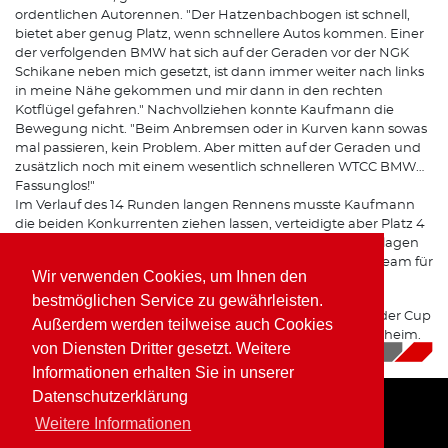
ordentlichen Autorennen. "Der Hatzenbachbogen ist schnell,
bietet aber genug Platz, wenn schnellere Autos kommen. Einer
der verfolgenden BMW hat sich auf der Geraden vor der NGK
Schikane neben mich gesetzt, ist dann immer weiter nach links
in meine Nähe gekommen und mir dann in den rechten
Kotflügel gefahren." Nachvollziehen konnte Kaufmann die
Bewegung nicht. "Beim Anbremsen oder in Kurven kann sowas
mal passieren, kein Problem. Aber mitten auf der Geraden und
zusätzlich noch mit einem wesentlich schnelleren WTCC BMW…
Fassunglos!"
Im Verlauf des 14 Runden langen Rennens musste Kaufmann
die beiden Konkurrenten ziehen lassen, verteidigte aber Platz 4
bis ins Ziel. "Wir haben uns wieder sehr gut im Feld geschlagen
und ein Top Ergebnis eingefahren. Danke daher an das Team für
Wir verwenden Cookies, um Ihnen den
das tolle Wochenende in der Eifel!".
bestmöglichen Service zu gewährleisten.
Schon am kommenden Wochenende geht es ins Finale der Cup
Außerdem werden teilweise auch Cookies
& Tourenwagen Trophy, dann aber im badischen Hockenheim.
von Diensten Dritter gesetzt. Weitere
05.10.2018
|
News
Informationen erhalten Sie in unserer
Datenschutzerklärung
Weitere Informationen
Home
Impressum
Datenschutz