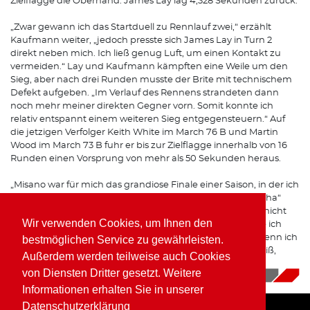
Zielflagge die Oberhand. James Lay lag 4,328 Sekunden zurück.
„Zwar gewann ich das Startduell zu Rennlauf zwei,“ erzählt
Kaufmann weiter, „jedoch presste sich James Lay in Turn 2
direkt neben mich. Ich ließ genug Luft, um einen Kontakt zu
vermeiden.“ Lay und Kaufmann kämpften eine Weile um den
Sieg, aber nach drei Runden musste der Brite mit technischem
Defekt aufgeben. „Im Verlauf des Rennens strandeten dann
noch mehr meiner direkten Gegner vorn. Somit konnte ich
relativ entspannt einem weiteren Sieg entgegensteuern.“ Auf
die jetzigen Verfolger Keith White im March 76 B und Martin
Wood im March 73 B fuhr er bis zur Zielflagge innerhalb von 16
Runden einen Vorsprung von mehr als 50 Sekunden heraus.
„Misano war für mich das grandiose Finale einer Saison, in der ich
von sechs Rennläufen fünf gewann“, resümiert der „Piranha“
begeistert. „Und obwohl ich in Brands Hatch sowie Dijon nicht
Wir verwenden Cookies, um Ihnen den
am Start war und mir somit vier Rennläufe fehlten, wurde ich
noch Dritter in der Meisterschaft! Manchmal denke ich, wenn ich
bestmöglichen Service zu gewährleisten.
damals auch noch Formel 2 hätte fahren können, wer weiß,
Außerdem werden teilweise auch Cookies
vielleicht wäre ich auch noch Formel-1-Pilot geworden...
von Diensten Dritter gesetzt. Weitere
18.11.2025
|
News
Informationen erhalten Sie in unserer
Datenschutzerklärung