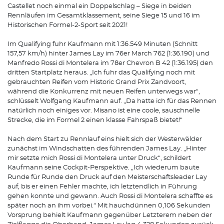
Castellet noch einmal ein Doppelschlag – Siege in beiden
Rennläufen im Gesamtklassement, seine Siege 15 und 16 im
Historischen Formel-2-Sport seit 2021!
Im Qualifying fuhr Kaufmann mit 1:36.549 Minuten (Schnitt
157,57 km/h) hinter James Lay im 76er March 762 (1:36.190) und
Manfredo Rossi di Montelera im 78er Chevron B 42 (1:36.195) den
dritten Startplatz heraus. „Ich fuhr das Qualifying noch mit
gebrauchten Reifen vom Historic Grand Prix Zandvoort,
während die Konkurrenz mit neuen Reifen unterwegs war“,
schlüsselt Wolfgang Kaufmann auf. „Da hatte ich für das Rennen
natürlich noch einiges vor. Misano ist eine coole, sauschnelle
Strecke, die im Formel 2 einen klasse Fahrspaß bietet!“
Nach dem Start zu Rennlauf eins hielt sich der Westerwälder
zunächst im Windschatten des führenden James Lay. „Hinter
mir setzte mich Rossi di Montelera unter Druck“, schildert
Kaufmann seine Cockpit-Perspektive. „Ich wiederum baute
Runde für Runde den Druck auf den Meisterschaftsleader Lay
auf, bis er einen Fehler machte, ich letztendlich in Führung
gehen konnte und gewann. Auch Rossi di Montelera schaffte es
später noch an ihm vorbei.“ Mit hauchdünnen 0,106 Sekunden
Vorsprung behielt Kaufmann gegenüber Letzterem neben der